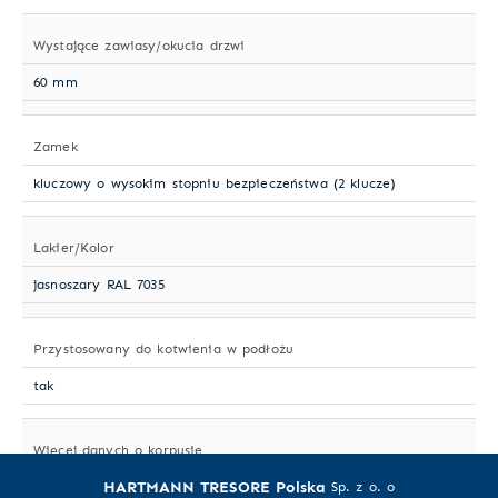
Wystające zawiasy/okucia drzwi
60 mm
Zamek
kluczowy o wysokim stopniu bezpieczeństwa (2 klucze)
Lakier/Kolor
jasnoszary RAL 7035
Przystosowany do kotwienia w podłożu
tak
Więcej danych o korpusie
HARTMANN TRESORE Polska
wielościenny
Sp. z o. o