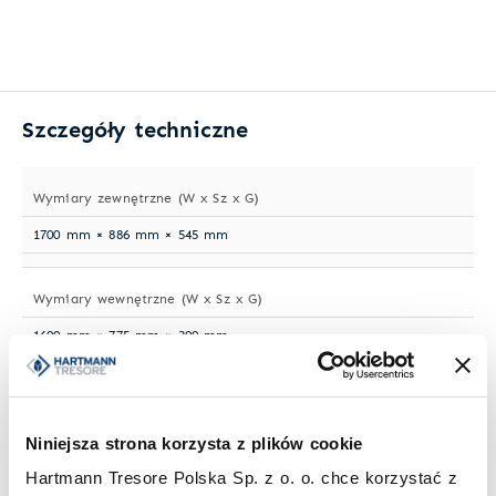
Szczegóły techniczne
Wymiary zewnętrzne (W x Sz x G)
1700 mm × 886 mm × 545 mm
Wymiary wewnętrzne (W x Sz x G)
1600 mm × 775 mm × 390 mm
Waga
488 kg
Niniejsza strona korzysta z plików cookie
Hartmann Tresore Polska Sp. z o. o. chce korzystać z