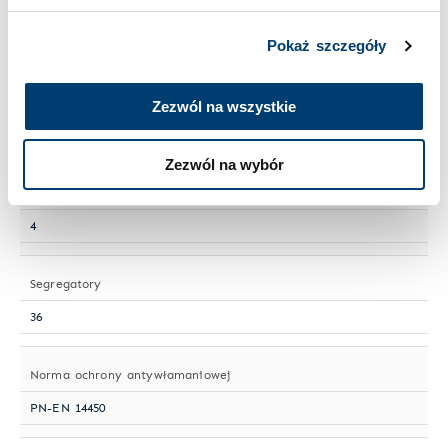
Wielkość sejfu
Duży
Pokaż szczegóły
Numer artykułu
Zezwól na wszystkie
D 106-10
Zezwól na wybór
Półki przestawne
4
Segregatory
36
Norma ochrony antywłamaniowej
PN-EN 14450