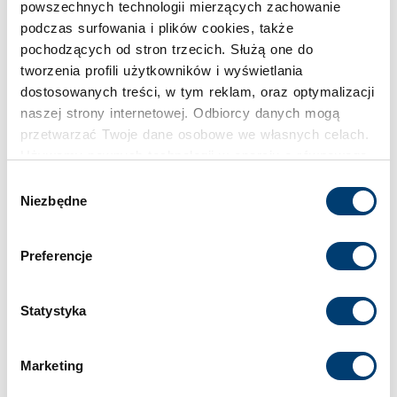
Pojemność
powszechnych technologii mierzących zachowanie
podczas surfowania i plików cookies, także
512 l
pochodzących od stron trzecich. Służą one do
tworzenia profili użytkowników i wyświetlania
Klasa bezpieczeństwa
dostosowanych treści, w tym reklam, oraz optymalizacji
naszej strony internetowej. Odbiorcy danych mogą
S2
przetwarzać Twoje dane osobowe we własnych celach.
Używamy pewnych technologii w oparciu o równowagę
Limit wartości chronionej w domu
interesów.
Wybór
do 30.000 €
Niezbędne
zgody
Klikając "Akceptuję" wyrażasz wyraźną zgodę na
przetwarzanie danych opisane wyżej. Możesz to
Limit wartości chronionej w firmie
Preferencje
odrzucić i wycofać swoją zgodę w dowolnej chwili ze
do 2.500 €
skutkiem na przyszłość. Więcej informacji znajduje się
w
Polityce prywatności
i
Polityce wykorzystywania
Statystyka
Cookies
.
Standardowy zamek
Zamek kluczowy
Marketing