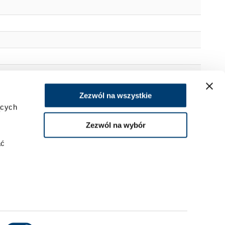
ierowych
Zezwól na wszystkie
ących
Zezwól na wybór
ać
.
tresore.pl
kies
.