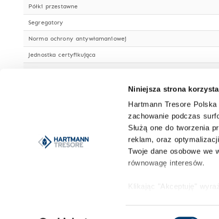
Półki przestawne
Segregatory
Norma ochrony antywłamaniowej
Jednostka certyfikująca
Odporność ogniowa
Kierunek otwierania drzwi
Niniejsza strona korzysta
Kąt otwarcia drzwi
Hartmann Tresore Polska 
zachowanie podczas surfo
Wymiary światła drzwi
Służą one do tworzenia pr
Grubość drzwi
reklam, oraz optymalizacj
Twoje dane osobowe we w
Wystające zawiasy/okucia drzwi
równowagę interesów.
Zamek
Lakier/Kolor
Klikając "Akceptuję" wyr
Możesz to odrzucić i wyc
Przystosowany do kotwienia w podłożu
HARTMANN
Więcej informacji znajduj
Więcej danych o korpusie
Wybór