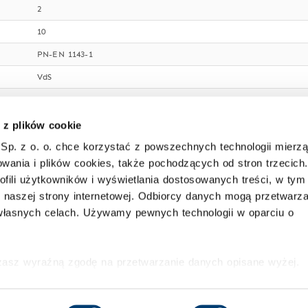
2
10
PN-EN 1143-1
VdS
S 120 P wg normy PN-EN 1047-1 - 120 min. dla dokumentów pap
prawostronne
 z plików cookie
180°
Sp. z o. o. chce korzystać z powszechnych technologii mierz
wania i plików cookies, także pochodzących od stron trzecich.
739 x 390 mm
ofili użytkowników i wyświetlania dostosowanych treści, w tym
135 mm
i naszej strony internetowej. Odbiorcy danych mogą przetwarz
łasnych celach. Używamy pewnych technologii w oparciu o
60 mm
kluczowy o wysokim stopniu bezpieczeństwa (2 klucze)
jasnoszary RAL 7035
ażasz wyraźną zgodę na przetwarzanie danych opisane wyżej.
ofać swoją zgodę w dowolnej chwili ze skutkiem na przyszłość
tak
 TRESORE Polska
www.hartmann-
e się w
Polityce prywatności
i
Polityce wykorzystywania Coo
Sp. z o. o
tel. +48 22 850 40 45
wielościenny