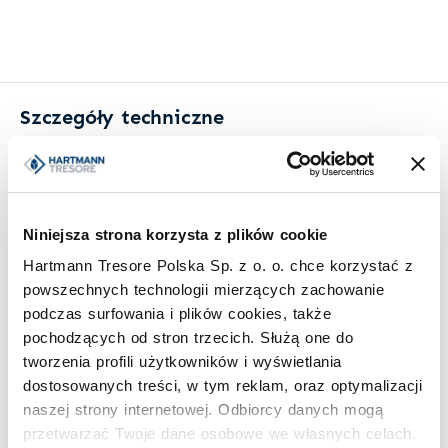
Szczegóły techniczne
Wymiary zewnętrzne (W x Sz x G)
1295 mm × 786 mm × 918 mm
Niniejsza strona korzysta z plików cookie
Hartmann Tresore Polska Sp. z o. o. chce korzystać z
Wymiary wewnętrzne (W x Sz x G)
powszechnych technologii mierzących zachowanie
895 mm × 444 mm × 470 mm
podczas surfowania i plików cookies, także
pochodzących od stron trzecich. Służą one do
tworzenia profili użytkowników i wyświetlania
Waga
dostosowanych treści, w tym reklam, oraz optymalizacji
543 kg
naszej strony internetowej. Odbiorcy danych mogą
przetwarzać Twoje dane osobowe we własnych celach.