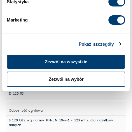
Statystyka
Limit wartości chronionej w domu
Cookies
.
do 50.000 €
Marketing
Standardowy zamek
Zamek kluczowy
Pokaż szczegóły
Wielkość sejfu
Zezwól na wszystkie
Duży
Zezwól na wybór
Numer artykułu
D 125-03
Odporność ogniowa
S 120 DIS wg normy PN-EN 1047-1 - 120 min. dla nośników
danych