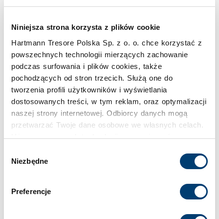
Szczegóły techniczne
Niniejsza strona korzysta z plików cookie
Hartmann Tresore Polska Sp. z o. o. chce korzystać z
Wymiary zewnętrzne (W x Sz x G)
powszechnych technologii mierzących zachowanie
1295 mm × 786 mm × 918 mm
podczas surfowania i plików cookies, także
pochodzących od stron trzecich. Służą one do
tworzenia profili użytkowników i wyświetlania
Wymiary wewnętrzne (W x Sz x G)
dostosowanych treści, w tym reklam, oraz optymalizacji
895 mm × 444 mm × 470 mm
naszej strony internetowej. Odbiorcy danych mogą
przetwarzać Twoje dane osobowe we własnych celach.
Waga
Używamy pewnych technologii w oparciu o równowagę
interesów.
Wybór
445 kg
Niezbędne
zgody
Klikając "Akceptuję" wyrażasz wyraźną zgodę na
Pojemność
przetwarzanie danych opisane wyżej. Możesz to
Preferencje
odrzucić i wycofać swoją zgodę w dowolnej chwili ze
191 l
skutkiem na przyszłość. Więcej informacji znajduje się
w
Polityce prywatności
i
Polityce wykorzystywania