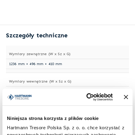
Szczegóły techniczne
Wymiary zewnętrzne (W x Sz x G)
1236 mm × 496 mm × 410 mm
Wymiary wewnętrzne (W x Sz x G)
1145 mm × 412 mm × 291 mm
Waga
Niniejsza strona korzysta z plików cookie
248 kg
Hartmann Tresore Polska Sp. z o. o. chce korzystać z
powszechnych technologii mierzących zachowanie