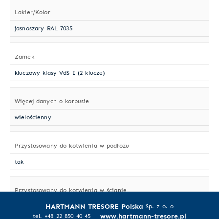
Lakier/Kolor
jasnoszary RAL 7035
Zamek
kluczowy klasy VdS I (2 klucze)
Więcej danych o korpusie
wielościenny
Przystosowany do kotwienia w podłożu
tak
Przystosowany do kotwienia w ścianie
HARTMANN TRESORE Polska
tak
Sp. z o. o
www.hartmann-tresore.pl
tel. +48 22 850 40 45