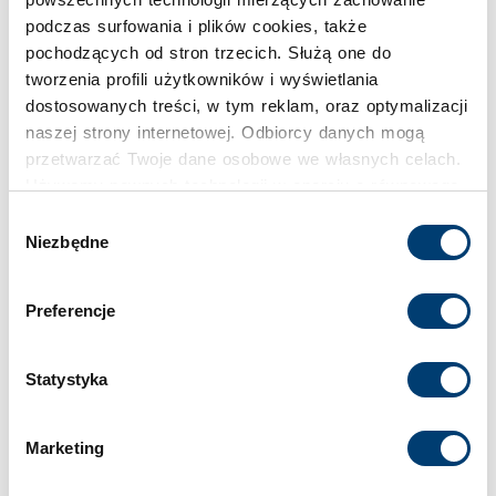
Pojemność
podczas surfowania i plików cookies, także
137 l
pochodzących od stron trzecich. Służą one do
tworzenia profili użytkowników i wyświetlania
dostosowanych treści, w tym reklam, oraz optymalizacji
Klasa bezpieczeństwa
naszej strony internetowej. Odbiorcy danych mogą
I
przetwarzać Twoje dane osobowe we własnych celach.
Używamy pewnych technologii w oparciu o równowagę
Limit wartości chronionej w domu
interesów.
Wybór
Niezbędne
do 65.000 €
zgody
Klikając "Akceptuję" wyrażasz wyraźną zgodę na
przetwarzanie danych opisane wyżej. Możesz to
Limit wartości chronionej w firmie
Preferencje
odrzucić i wycofać swoją zgodę w dowolnej chwili ze
do 20.000 €
skutkiem na przyszłość. Więcej informacji znajduje się
w
Polityce prywatności
i
Polityce wykorzystywania
Statystyka
Cookies
.
Standardowy zamek
Zamek kluczowy
Marketing