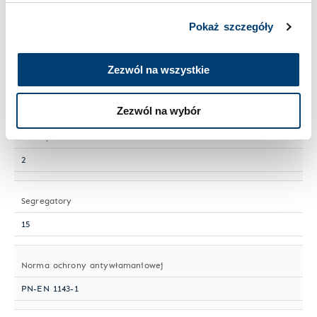
Wielkość sejfu
Pokaż szczegóły
Duży
Zezwól na wszystkie
Numer artykułu
F 103-11
Zezwól na wybór
Półki przestawne
2
Segregatory
15
Norma ochrony antywłamaniowej
PN-EN 1143-1