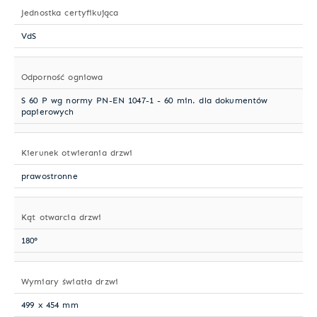
Jednostka certyfikująca
VdS
Odporność ogniowa
S 60 P wg normy PN-EN 1047-1 - 60 min. dla dokumentów
papierowych
Kierunek otwierania drzwi
prawostronne
Kąt otwarcia drzwi
180°
Wymiary światła drzwi
499 x 454 mm