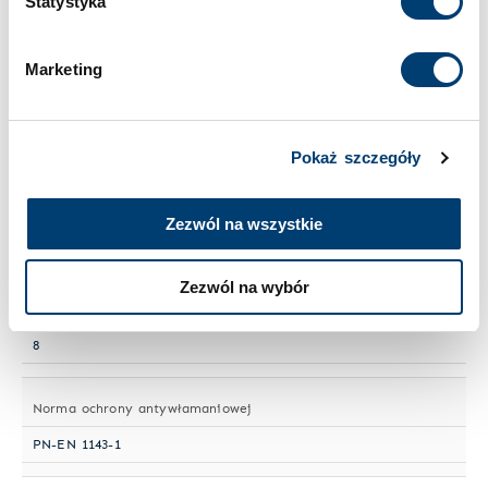
Statystyka
Wielkość sejfu
Cookies
.
Średni
Marketing
Numer artykułu
HPFII 654
Pokaż szczegóły
Półki przestawne
Zezwól na wszystkie
2
Zezwól na wybór
Segregatory
8
Norma ochrony antywłamaniowej
PN-EN 1143-1