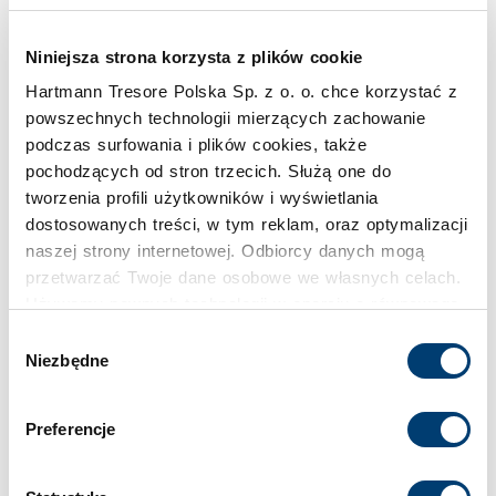
Pojemność
83 l
Niniejsza strona korzysta z plików cookie
Hartmann Tresore Polska Sp. z o. o. chce korzystać z
Klasa bezpieczeństwa
powszechnych technologii mierzących zachowanie
0
podczas surfowania i plików cookies, także
pochodzących od stron trzecich. Służą one do
tworzenia profili użytkowników i wyświetlania
Limit wartości chronionej w domu
dostosowanych treści, w tym reklam, oraz optymalizacji
do 40.000 €
naszej strony internetowej. Odbiorcy danych mogą
przetwarzać Twoje dane osobowe we własnych celach.
Używamy pewnych technologii w oparciu o równowagę
Limit wartości chronionej w firmie
interesów.
Wybór
do 10.000 €
Niezbędne
zgody
Klikając "Akceptuję" wyrażasz wyraźną zgodę na
Standardowy zamek
przetwarzanie danych opisane wyżej. Możesz to
Preferencje
odrzucić i wycofać swoją zgodę w dowolnej chwili ze
Zamek kluczowy
skutkiem na przyszłość. Więcej informacji znajduje się
w
Polityce prywatności
i
Polityce wykorzystywania