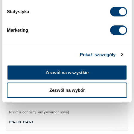
skutkiem na przyszłość. Więcej informacji znajduje się
Wielkość sejfu
w
Polityce prywatności
i
Polityce wykorzystywania
Statystyka
Duży
Cookies
.
Marketing
Numer artykułu
HPFVII 20175
Pokaż szczegóły
Półki przestawne
8
Zezwól na wszystkie
Segregatory
Zezwól na wybór
105
Norma ochrony antywłamaniowej
PN-EN 1143-1