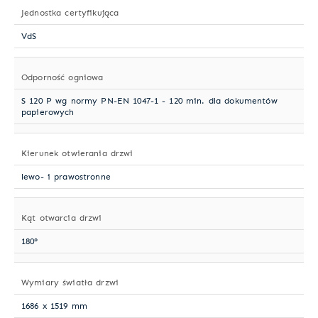
Jednostka certyfikująca
VdS
Odporność ogniowa
S 120 P wg normy PN-EN 1047-1 - 120 min. dla dokumentów
papierowych
Kierunek otwierania drzwi
lewo- i prawostronne
Kąt otwarcia drzwi
180°
Wymiary światła drzwi
1686 x 1519 mm