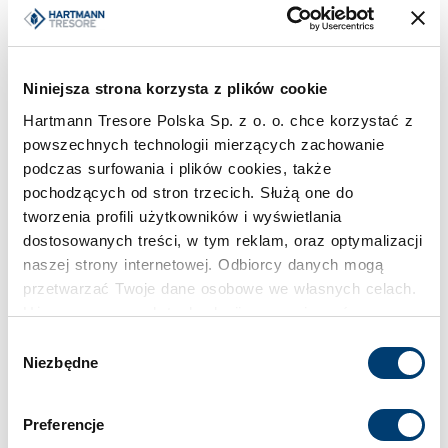
Pojemność
959 l
Niniejsza strona korzysta z plików cookie
Klasa bezpieczeństwa
Hartmann Tresore Polska Sp. z o. o. chce korzystać z
II
powszechnych technologii mierzących zachowanie
podczas surfowania i plików cookies, także
Limit wartości chronionej w domu
pochodzących od stron trzecich. Służą one do
tworzenia profili użytkowników i wyświetlania
do 100.000 €
dostosowanych treści, w tym reklam, oraz optymalizacji
naszej strony internetowej. Odbiorcy danych mogą
Limit wartości chronionej w firmie
przetwarzać Twoje dane osobowe we własnych celach.
do 50.000 €
Używamy pewnych technologii w oparciu o równowagę
interesów.
Wybór
Niezbędne
zgody
Standardowy zamek
Klikając "Akceptuję" wyrażasz wyraźną zgodę na
Zamek kluczowy
przetwarzanie danych opisane wyżej. Możesz to
Preferencje
odrzucić i wycofać swoją zgodę w dowolnej chwili ze