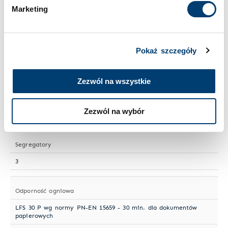
Wielkość sejfu
Marketing
Mały
Pokaż szczegóły
Numer artykułu
HPKTF 400-01
Zezwól na wszystkie
Półki przestawne
Zezwól na wybór
1
Segregatory
3
Odporność ogniowa
LFS 30 P wg normy PN-EN 15659 - 30 min. dla dokumentów
papierowych