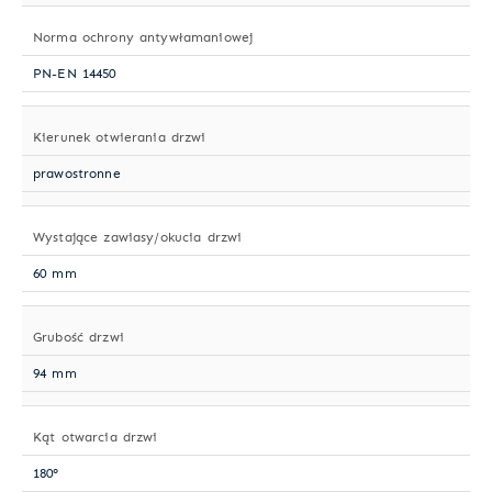
Norma ochrony antywłamaniowej
PN-EN 14450
Kierunek otwierania drzwi
prawostronne
Wystające zawiasy/okucia drzwi
60 mm
Grubość drzwi
94 mm
Kąt otwarcia drzwi
180°