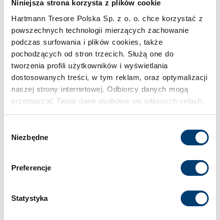
Pojemność
Niniejsza strona korzysta z plików cookie
Hartmann Tresore Polska Sp. z o. o. chce korzystać z
23 l
powszechnych technologii mierzących zachowanie
podczas surfowania i plików cookies, także
Klasa bezpieczeństwa
pochodzących od stron trzecich. Służą one do
S2
tworzenia profili użytkowników i wyświetlania
dostosowanych treści, w tym reklam, oraz optymalizacji
naszej strony internetowej. Odbiorcy danych mogą
Limit wartości chronionej w domu
przetwarzać Twoje dane osobowe we własnych celach.
do 30.000 €
Używamy pewnych technologii w oparciu o równowagę
interesów.
Wybór
Limit wartości chronionej w firmie
Niezbędne
zgody
Klikając "Akceptuję" wyrażasz wyraźną zgodę na
do 2.500 €
przetwarzanie danych opisane wyżej. Możesz to
Preferencje
odrzucić i wycofać swoją zgodę w dowolnej chwili ze
Standardowy zamek
skutkiem na przyszłość. Więcej informacji znajduje się
w
Polityce prywatności
i
Polityce wykorzystywania
Zamek kluczowy
Statystyka
Cookies
.