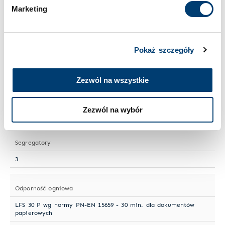
Wielkość sejfu
Marketing
Mały
Pokaż szczegóły
Numer artykułu
HPKTF 400-02
Zezwól na wszystkie
Półki przestawne
Zezwól na wybór
1
Segregatory
3
Odporność ogniowa
LFS 30 P wg normy PN-EN 15659 - 30 min. dla dokumentów
papierowych