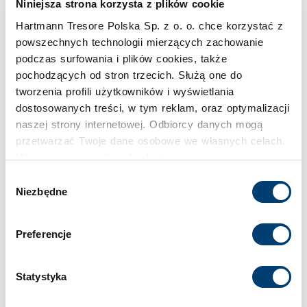
Pojemność
Niniejsza strona korzysta z plików cookie
Hartmann Tresore Polska Sp. z o. o. chce korzystać z
23 l
powszechnych technologii mierzących zachowanie
podczas surfowania i plików cookies, także
Klasa bezpieczeństwa
pochodzących od stron trzecich. Służą one do
S2
tworzenia profili użytkowników i wyświetlania
dostosowanych treści, w tym reklam, oraz optymalizacji
naszej strony internetowej. Odbiorcy danych mogą
Limit wartości chronionej w domu
przetwarzać Twoje dane osobowe we własnych celach.
do 30.000 €
Używamy pewnych technologii w oparciu o równowagę
interesów.
Wybór
Limit wartości chronionej w firmie
Niezbędne
zgody
Klikając "Akceptuję" wyrażasz wyraźną zgodę na
do 2.500 €
przetwarzanie danych opisane wyżej. Możesz to
Preferencje
odrzucić i wycofać swoją zgodę w dowolnej chwili ze
Standardowy zamek
skutkiem na przyszłość. Więcej informacji znajduje się
w
Polityce prywatności
i
Polityce wykorzystywania
Zamek kluczowy
Statystyka
Cookies
.