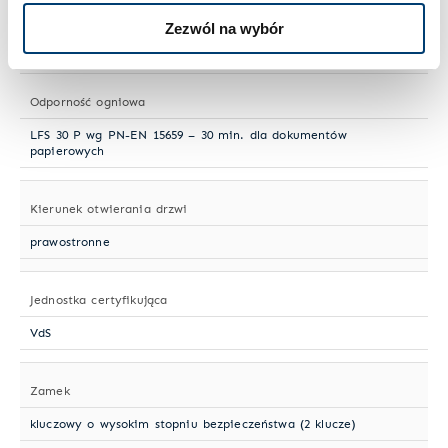
Norma ochrony antywłamaniowej
Zezwól na wybór
PN-EN 1143-1
Odporność ogniowa
LFS 30 P wg PN-EN 15659 – 30 min. dla dokumentów
papierowych
Kierunek otwierania drzwi
prawostronne
Jednostka certyfikująca
VdS
Zamek
kluczowy o wysokim stopniu bezpieczeństwa (2 klucze)