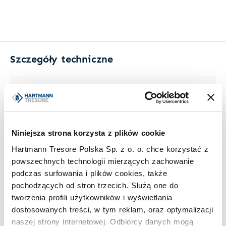
Szczegóły techniczne
Wymiary zewnętrzne (W x Sz x G)
1795 mm × 990 mm × 240 mm
Niniejsza strona korzysta z plików cookie
Wymiary wewnętrzne (W x Sz x G)
Hartmann Tresore Polska Sp. z o. o. chce korzystać z
mm × mm × mm
powszechnych technologii mierzących zachowanie
podczas surfowania i plików cookies, także
Waga
pochodzących od stron trzecich. Służą one do
tworzenia profili użytkowników i wyświetlania
245 kg
dostosowanych treści, w tym reklam, oraz optymalizacji
naszej strony internetowej. Odbiorcy danych mogą