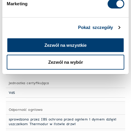
Wielkość sejfu
Marketing
Duży
Pokaż szczegóły
Numer artykułu
HT Signature #174
Zezwól na wszystkie
Norma ochrony antywłamaniowej
Zezwól na wybór
EN 1143-1
Jednostka certyfikująca
VdS
Odporność ogniowa
sprawdzona przez IBS ochrona przed ogniem i dymem dzięki
uszczelkom Thermodur w listwie drzwi