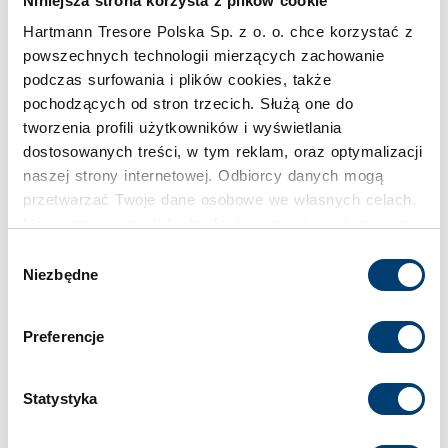
Niniejsza strona korzysta z plików cookie
Pojemność
Hartmann Tresore Polska Sp. z o. o. chce korzystać z
210 l
powszechnych technologii mierzących zachowanie
podczas surfowania i plików cookies, także
Klasa bezpieczeństwa
pochodzących od stron trzecich. Służą one do
tworzenia profili użytkowników i wyświetlania
IV
dostosowanych treści, w tym reklam, oraz optymalizacji
naszej strony internetowej. Odbiorcy danych mogą
Limit wartości chronionej w domu
przetwarzać Twoje dane osobowe we własnych celach.
do 400.000 €
Używamy pewnych technologii w oparciu o równowagę
interesów.
Wybór
Niezbędne
Limit wartości chronionej w firmie
zgody
Klikając "Akceptuję" wyrażasz wyraźną zgodę na
do 150.000 €
przetwarzanie danych opisane wyżej. Możesz to
Preferencje
odrzucić i wycofać swoją zgodę w dowolnej chwili ze
skutkiem na przyszłość. Więcej informacji znajduje się
Standardowy zamek
w
Polityce prywatności
i
Polityce wykorzystywania
Statystyka
Zamek elektroniczny
Cookies
.