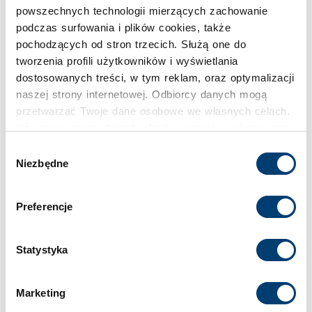
powszechnych technologii mierzących zachowanie
Pojemność
podczas surfowania i plików cookies, także
pochodzących od stron trzecich. Służą one do
660 l
tworzenia profili użytkowników i wyświetlania
dostosowanych treści, w tym reklam, oraz optymalizacji
Klasa bezpieczeństwa
naszej strony internetowej. Odbiorcy danych mogą
przetwarzać Twoje dane osobowe we własnych celach.
S2
Używamy pewnych technologii w oparciu o równowagę
interesów.
Wybór
Limit wartości chronionej w domu
Niezbędne
zgody
do 30.000 €
Klikając "Akceptuję" wyrażasz wyraźną zgodę na
przetwarzanie danych opisane wyżej. Możesz to
Preferencje
odrzucić i wycofać swoją zgodę w dowolnej chwili ze
Limit wartości chronionej w firmie
skutkiem na przyszłość. Więcej informacji znajduje się
do 2.500 €
w
Polityce prywatności
i
Polityce wykorzystywania
Statystyka
Cookies
.
Standardowy zamek
Marketing
Zamek kluczowy