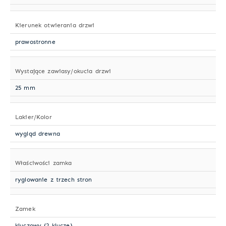
Kierunek otwierania drzwi
prawostronne
Wystające zawiasy/okucia drzwi
25 mm
Lakier/Kolor
wygląd drewna
Właściwości zamka
ryglowanie z trzech stron
Zamek
kluczowy (2 klucze)