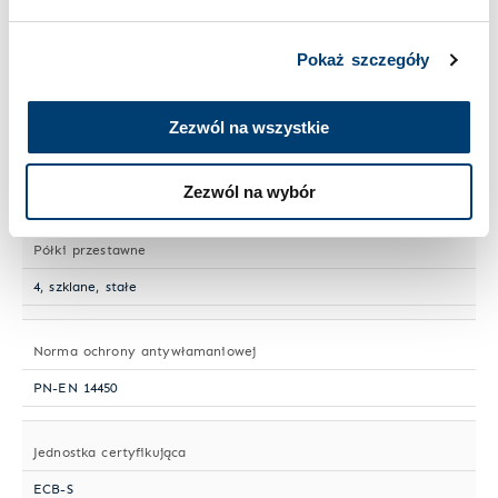
Wielkość sejfu
Pokaż szczegóły
Duży
Zezwól na wszystkie
Numer artykułu
HTE 107-01/A
Zezwól na wybór
Półki przestawne
4, szklane, stałe
Norma ochrony antywłamaniowej
PN-EN 14450
Jednostka certyfikująca
ECB-S