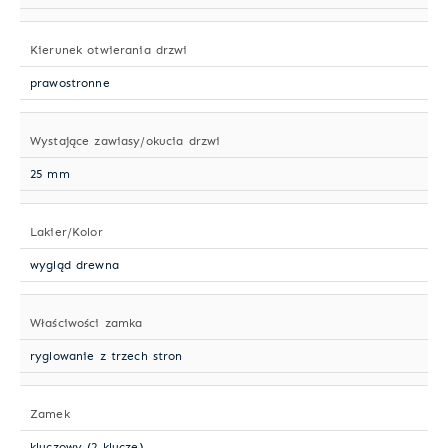
Kierunek otwierania drzwi
prawostronne
Wystające zawiasy/okucia drzwi
25 mm
Lakier/Kolor
wygląd drewna
Właściwości zamka
ryglowanie z trzech stron
Zamek
kluczowy (2 klucze)