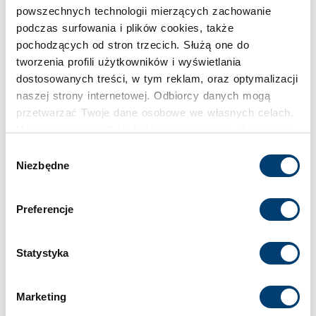
powszechnych technologii mierzących zachowanie
Pojemność
podczas surfowania i plików cookies, także
pochodzących od stron trzecich. Służą one do
424 l
tworzenia profili użytkowników i wyświetlania
dostosowanych treści, w tym reklam, oraz optymalizacji
Klasa bezpieczeństwa
naszej strony internetowej. Odbiorcy danych mogą
przetwarzać Twoje dane osobowe we własnych celach.
S2
Używamy pewnych technologii w oparciu o równowagę
interesów.
Wybór
Limit wartości chronionej w domu
Niezbędne
zgody
do 30.000 €
Klikając "Akceptuję" wyrażasz wyraźną zgodę na
przetwarzanie danych opisane wyżej. Możesz to
Preferencje
odrzucić i wycofać swoją zgodę w dowolnej chwili ze
Limit wartości chronionej w firmie
skutkiem na przyszłość. Więcej informacji znajduje się
do 2.500 €
w
Polityce prywatności
i
Polityce wykorzystywania
Statystyka
Cookies
.
Standardowy zamek
Marketing
Zamek kluczowy