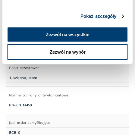
Wielkość sejfu
Pokaż szczegóły
Duży
Zezwól na wszystkie
Numer artykułu
HTE 108-01/A
Zezwól na wybór
Półki przestawne
4, szklane, stałe
Norma ochrony antywłamaniowej
PN-EN 14450
Jednostka certyfikująca
ECB-S