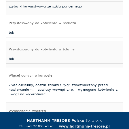
szyba kilkuwarstwowa ze szkła pancernego
Przystosowany do kotwienia w podłożu
tak
Przystosowany do kotwienia w ścianie
tak
Więcej danych o korpusie
- wielościenny, obszar zamka i rygli zabezpieczony przed
nawiercaniem, - zawiasy wewnętrzne, - wymagane kotwienie z
uwagi na wywrotność
Wyposażenie wnętrza
HARTMANN TRESORE Polska
sukno w kolorze zielonym (standard)
Sp. z o. o
www.hartmann-tresore.pl
tel. +48 22 850 40 45