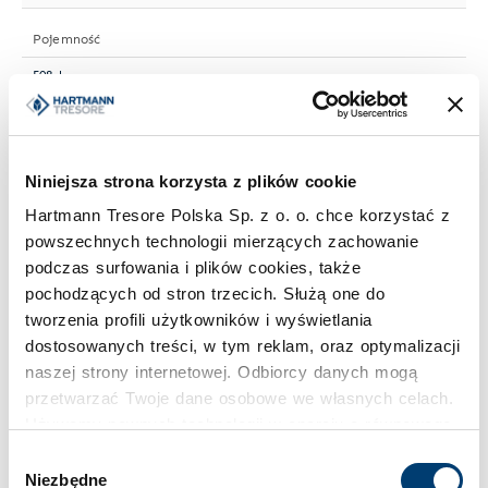
Pojemność
508 l
Klasa bezpieczeństwa
I
Niniejsza strona korzysta z plików cookie
Hartmann Tresore Polska Sp. z o. o. chce korzystać z
Limit wartości chronionej w domu
powszechnych technologii mierzących zachowanie
podczas surfowania i plików cookies, także
do 40.000 €
pochodzących od stron trzecich. Służą one do
tworzenia profili użytkowników i wyświetlania
Limit wartości chronionej w firmie
dostosowanych treści, w tym reklam, oraz optymalizacji
naszej strony internetowej. Odbiorcy danych mogą
do 10.000 €
przetwarzać Twoje dane osobowe we własnych celach.
Używamy pewnych technologii w oparciu o równowagę
Standardowy zamek
interesów.
Wybór
Zamek kluczowy
Niezbędne
zgody