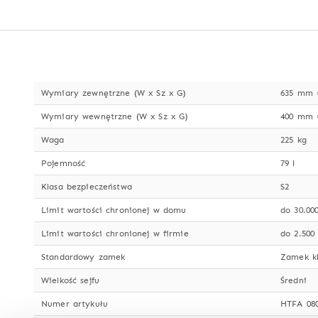
Wymiary zewnętrzne (W x Sz x G)
635 mm 
Wymiary wewnętrzne (W x Sz x G)
400 mm 
Waga
225 kg
Pojemność
79 l
Klasa bezpieczeństwa
S2
Limit wartości chronionej w domu
do 30.00
Limit wartości chronionej w firmie
do 2.500
Standardowy zamek
Zamek k
Wielkość sejfu
Średni
Numer artykułu
HTFA 080