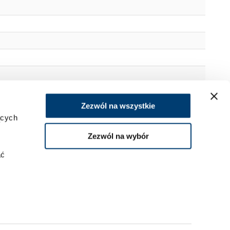
Zezwól na wszystkie
ących
Zezwól na wybór
ać
rzestrzeń wewn., - specjalny system uszczelek i wypełnień
.
tresore.pl
kies
.