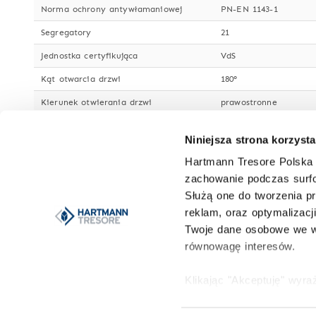
Norma ochrony antywłamaniowej
PN-EN 1143-1
Segregatory
21
Jednostka certyfikująca
VdS
Kąt otwarcia drzwi
180°
Kierunek otwierania drzwi
prawostronne
Grubość drzwi
130 mm
Niniejsza strona korzysta
Wymiary światła drzwi
1021 x 513 mm
Hartmann Tresore Polska 
Lakier/Kolor
jasnoszary RAL 7035
zachowanie podczas surfo
Służą one do tworzenia pr
Właściwości zamka
ryglowanie z czterech
reklam, oraz optymalizacj
Zamek
kluczowy o wysokim st
Twoje dane osobowe we w
- wielościenny o grub
równowagę interesów.
Więcej danych o korpusie
przeciwogniowych
Więcej danych o drzwiach
wielościenne
Klikając "Akceptuję" wyr
Możesz to odrzucić i wyc
Przystosowany do kotwienia w podłożu
tak
HARTMANN
Więcej informacji znajduj