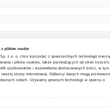
 z plików cookie
Sp. z o. o. chce korzystać z powszechnych technologii mierz
wania i plików cookies, także pochodzących od stron trzecich.
ofili użytkowników i wyświetlania dostosowanych treści, w tym
 stron, w tym rygle stałe od strony zawiasów
i naszej strony internetowej. Odbiorcy danych mogą przetwarz
opniu bezpieczeństwa (2 klucze)
łasnych celach. Używamy pewnych technologii w oparciu o
ości 60 mm, - skarbczyk wewnętrzny o odporności ogniowej S 60 P na całą p
ażasz wyraźną zgodę na przetwarzanie danych opisane wyżej.
ofać swoją zgodę w dowolnej chwili ze skutkiem na przyszłość
 TRESORE Polska
www.hartmann-
e się w
Polityce prywatności
i
Polityce wykorzystywania Coo
Sp. z o. o
tel. +48 22 850 40 45