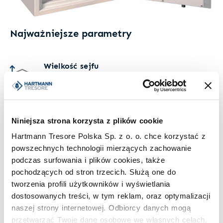
Najważniejsze parametry
Wielkość sejfu
Wymiary zewnętrzne: 355 mm × 530 mm × 415
mm
Klasa odporności i ubezpieczenie
Klasa bezpieczeństwa I według PN-EN 1143-1
Niniejsza strona korzysta z plików cookie
Hartmann Tresore Polska Sp. z o. o. chce korzystać z
powszechnych technologii mierzących zachowanie
Kolor
podczas surfowania i plików cookies, także
Wybierz standardowy kolor sejfu lub go
zmodyfikuj
pochodzących od stron trzecich. Służą one do
tworzenia profili użytkowników i wyświetlania
Zamek kluczowy
dostosowanych treści, w tym reklam, oraz optymalizacji
naszej strony internetowej. Odbiorcy danych mogą
przetwarzać Twoje dane osobowe we własnych celach.