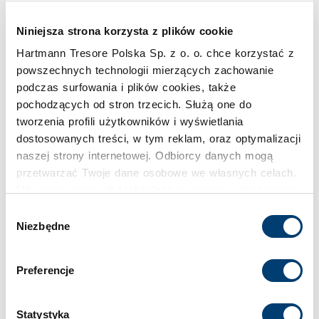
Pojemność
304 l
Niniejsza strona korzysta z plików cookie
Hartmann Tresore Polska Sp. z o. o. chce korzystać z
Klasa bezpieczeństwa
powszechnych technologii mierzących zachowanie
podczas surfowania i plików cookies, także
I
pochodzących od stron trzecich. Służą one do
tworzenia profili użytkowników i wyświetlania
Limit wartości chronionej w domu
dostosowanych treści, w tym reklam, oraz optymalizacji
naszej strony internetowej. Odbiorcy danych mogą
do 65.000 €
przetwarzać Twoje dane osobowe we własnych celach.
Używamy pewnych technologii w oparciu o równowagę
Limit wartości chronionej w firmie
interesów.
Wybór
do 20.000 €
Niezbędne
zgody
Klikając "Akceptuję" wyrażasz wyraźną zgodę na
przetwarzanie danych opisane wyżej. Możesz to
Standardowy zamek
Preferencje
odrzucić i wycofać swoją zgodę w dowolnej chwili ze
Zamek kluczowy
skutkiem na przyszłość. Więcej informacji znajduje się
w
Polityce prywatności
i
Polityce wykorzystywania
Statystyka