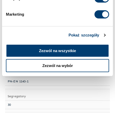
Cookies
.
Wielkość sejfu
Duży
Marketing
Numer artykułu
HTI 160-08
Pokaż szczegóły
Półki przestawne
Zezwól na wszystkie
2
Zezwól na wybór
Norma ochrony antywłamaniowej
PN-EN 1143-1
Segregatory
30