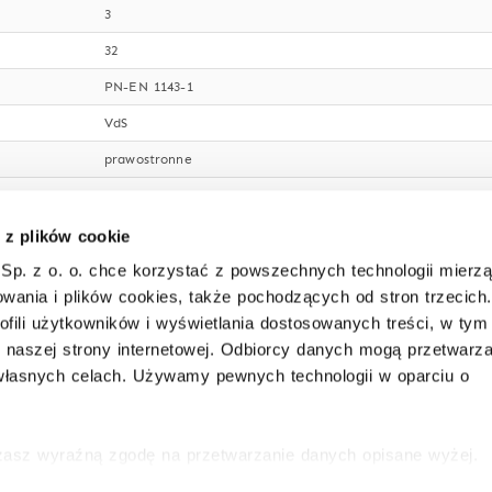
3
32
PN-EN 1143-1
VdS
prawostronne
205°
1389 x 657 mm
 z plików cookie
105 mm
Sp. z o. o. chce korzystać z powszechnych technologii mierz
wania i plików cookies, także pochodzących od stron trzecich.
45 mm
ofili użytkowników i wyświetlania dostosowanych treści, w tym
jasnoszary RAL 7035
i naszej strony internetowej. Odbiorcy danych mogą przetwarz
łasnych celach. Używamy pewnych technologii w oparciu o
ryglowanie z trzech stron bolcami okrągłymi o średnicy 
kluczowy o wysokim stopniu bezpieczeństwa (2 klucze)
uszczelka ognioodporna w futrynie
ażasz wyraźną zgodę na przetwarzanie danych opisane wyżej.
ofać swoją zgodę w dowolnej chwili ze skutkiem na przyszłość
tak