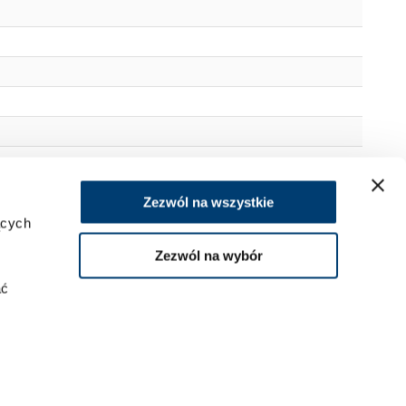
Zezwól na wszystkie
ących
Zezwól na wybór
ać
40 mm
.