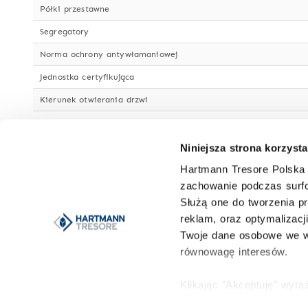
Półki przestawne
Segregatory
Norma ochrony antywłamaniowej
Jednostka certyfikująca
Kierunek otwierania drzwi
Kąt otwarcia drzwi
Wymiary światła drzwi
Niniejsza strona korzysta
Grubość drzwi
Hartmann Tresore Polska 
zachowanie podczas surfo
Wystające zawiasy/okucia drzwi
Służą one do tworzenia pr
Lakier/Kolor
reklam, oraz optymalizacj
Twoje dane osobowe we w
Właściwości zamka
równowagę interesów.
Zamek
Więcej danych o korpusie
Klikając "Akceptuję" wyr
Możesz to odrzucić i wyc
Przystosowany do kotwienia w podłożu