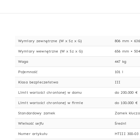
Wymiary zewnętrzne (W x Sz x G)
806 mm × 63
Wymiary wewnętrzne (W x Sz x G)
656 mm × 50
Waga
447 kg
Pojemność
101 l
Klasa bezpieczeństwa
III
Limit wartości chronionej w domu
do 200.000 €
Limit wartości chronionej w firmie
do 100.000 €
Standardowy zamek
Zamek klucz
Wielkość sejfu
Średni
Numer artykułu
HTIII 300-03