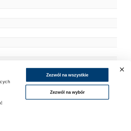
Zezwól na wszystkie
ących
Zezwól na wybór
jne uruchamiane przy próbie włamania
ać