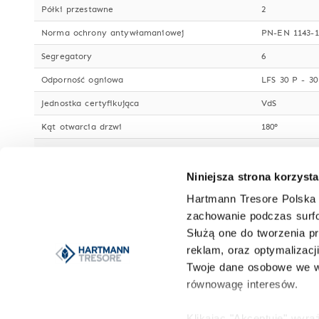
Półki przestawne
2
Norma ochrony antywłamaniowej
PN-EN 1143-1
Segregatory
6
Odporność ogniowa
LFS 30 P - 3
Jednostka certyfikująca
VdS
Kąt otwarcia drzwi
180°
Kierunek otwierania drzwi
prawostronne
Grubość drzwi
130 mm
Niniejsza strona korzysta
Wymiary światła drzwi
641 x 486 mm
Hartmann Tresore Polska 
zachowanie podczas surfo
Lakier/Kolor
jasnoszary RA
Służą one do tworzenia pr
Właściwości zamka
ryglowanie z
reklam, oraz optymalizacj
Twoje dane osobowe we w
Zamek
kluczowy o w
równowagę interesów.
Więcej danych o korpusie
wielościenny
Więcej danych o drzwiach
wielościenne
Klikając "Akceptuję" wyr