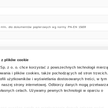
0 min. dla dokumentów papierowych wg normy PN-EN 15659
 z plików cookie
Sp. z o. o. chce korzystać z powszechnych technologii mierz
wania i plików cookies, także pochodzących od stron trzecich.
L 7035
ofili użytkowników i wyświetlania dostosowanych treści, w tym
 czterech stron, w tym bolce stałe od strony zawiasów, ryglowanie awary
i naszej strony internetowej. Odbiorcy danych mogą przetwarz
łasnych celach. Używamy pewnych technologii w oparciu o
ysokim stopniu bezpieczeństwa (2 klucze)
, grubość 60 mm, bardzo twarde, specjalne wypełnienie betonowe
, z bardzo twardym, specjalnym wypełnieniem betonowym
ażasz wyraźną zgodę na przetwarzanie danych opisane wyżej.