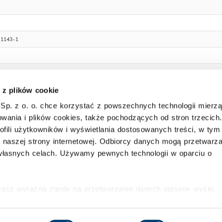
1143-1
tronne
 z plików cookie
m
Sp. z o. o. chce korzystać z powszechnych technologii mierz
wania i plików cookies, także pochodzących od stron trzecich.
ofili użytkowników i wyświetlania dostosowanych treści, w tym
ary RAL 7035
i naszej strony internetowej. Odbiorcy danych mogą przetwarz
łasnych celach. Używamy pewnych technologii w oparciu o
anie z trzech stron bolcami stalowymi o średnicy 40 mm, dodatkowo bolce 
y o wysokim stopniu bezpieczeństwa (2 klucze)
j klasy izolacja przeciwogniowa
ażasz wyraźną zgodę na przetwarzanie danych opisane wyżej.
ofać swoją zgodę w dowolnej chwili ze skutkiem na przyszłość
 TRESORE Polska
www.hartmann-
e się w
Polityce prywatności
i
Polityce wykorzystywania Coo
Sp. z o. o
tel. +48 22 850 40 45