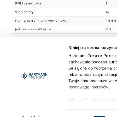
Półki przestawne
2
Segregatory
14
Norma ochrony antywłamaniowej
PN-EN 
Jednostka certyfikująca
VdS
Kierunek otwierania drzwi
prawos
Kąt otwarcia drzwi
205°
Niniejsza strona korzysta
Grubość drzwi
127 m
Hartmann Tresore Polska 
zachowanie podczas surfo
Wystające zawiasy/okucia drzwi
45 mm
Służą one do tworzenia pr
Lakier/Kolor
jasnosz
reklam, oraz optymalizacj
Twoje dane osobowe we w
Właściwości zamka
ryglow
równowagę interesów.
Zamek
kluczow
Więcej danych o korpusie
wysokie
Klikając "Akceptuję" wyr
Możesz to odrzucić i wyc
Przystosowany do kotwienia w podłożu
tak
HARTMANN
Więcej informacji znajduj
Przystosowany do kotwienia w ścianie
tak
Wybór