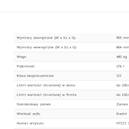
Wymiary zewnętrzne (W x Sz x G)
955 mm
Wymiary wewnętrzne (W x Sz x G)
864 mm
Waga
480 kg
Pojemność
176 l
Klasa bezpieczeństwa
III
Limit wartości chronionej w domu
do 200.
Limit wartości chronionej w firmie
do 100.
Standardowy zamek
Zamek 
Wielkość sejfu
Średni
Numer artykułu
HTIII 