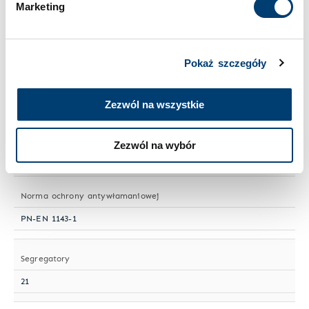
Marketing
Wielkość sejfu
Duży
Pokaż szczegóły
Numer artykułu
HTIV 415-14
Zezwól na wszystkie
Półki przestawne
Zezwól na wybór
3
Norma ochrony antywłamaniowej
PN-EN 1143-1
Segregatory
21