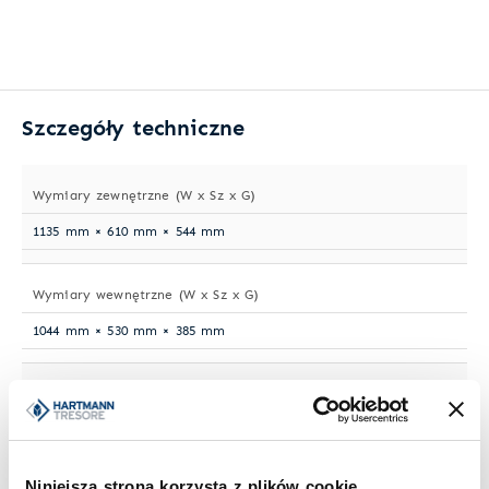
Szczegóły techniczne
Wymiary zewnętrzne (W x Sz x G)
1135 mm × 610 mm × 544 mm
Wymiary wewnętrzne (W x Sz x G)
1044 mm × 530 mm × 385 mm
Waga
565 kg
Niniejsza strona korzysta z plików cookie