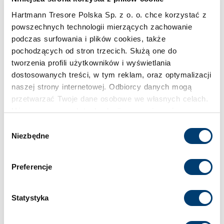
Pojemność
Hartmann Tresore Polska Sp. z o. o. chce korzystać z
213 l
powszechnych technologii mierzących zachowanie
podczas surfowania i plików cookies, także
Klasa bezpieczeństwa
pochodzących od stron trzecich. Służą one do
tworzenia profili użytkowników i wyświetlania
IV
dostosowanych treści, w tym reklam, oraz optymalizacji
naszej strony internetowej. Odbiorcy danych mogą
Limit wartości chronionej w domu
przetwarzać Twoje dane osobowe we własnych celach.
do 400.000 €
Używamy pewnych technologii w oparciu o równowagę
interesów.
Wybór
Niezbędne
zgody
Limit wartości chronionej w firmie
Klikając "Akceptuję" wyrażasz wyraźną zgodę na
do 150.000 €
przetwarzanie danych opisane wyżej. Możesz to
Preferencje
odrzucić i wycofać swoją zgodę w dowolnej chwili ze
skutkiem na przyszłość. Więcej informacji znajduje się
Standardowy zamek
w
Polityce prywatności
i
Polityce wykorzystywania
Statystyka
Zamek kluczowy
Cookies
.