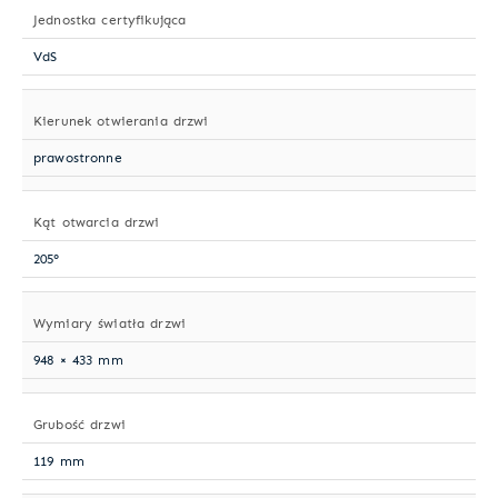
Jednostka certyfikująca
VdS
Kierunek otwierania drzwi
prawostronne
Kąt otwarcia drzwi
205°
Wymiary światła drzwi
948 × 433 mm
Grubość drzwi
119 mm