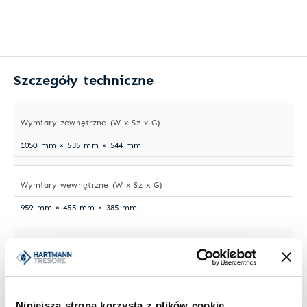
Szczegóły techniczne
Wymiary zewnętrzne (W x Sz x G)
1050 mm × 535 mm × 544 mm
Wymiary wewnętrzne (W x Sz x G)
959 mm × 455 mm × 385 mm
Waga
487 kg
Niniejsza strona korzysta z plików cookie