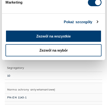
Marketing
Wielkość sejfu
Duży
Pokaż szczegóły
Numer artykułu
HTIV 415-24
Zezwól na wszystkie
Półki przestawne
Zezwól na wybór
2
Segregatory
10
Norma ochrony antywłamaniowej
PN-EN 1143-1