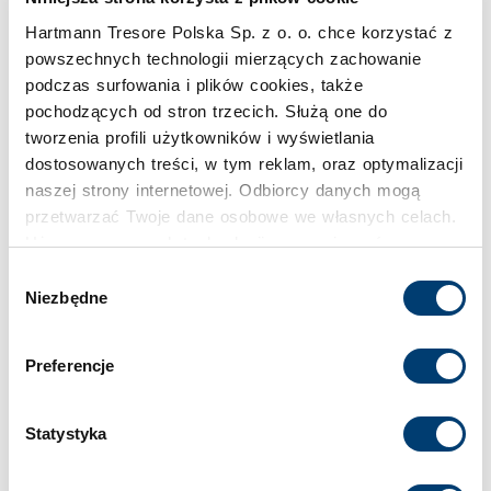
Pojemność
Hartmann Tresore Polska Sp. z o. o. chce korzystać z
168 l
powszechnych technologii mierzących zachowanie
podczas surfowania i plików cookies, także
Klasa bezpieczeństwa
pochodzących od stron trzecich. Służą one do
tworzenia profili użytkowników i wyświetlania
IV
dostosowanych treści, w tym reklam, oraz optymalizacji
naszej strony internetowej. Odbiorcy danych mogą
Limit wartości chronionej w domu
przetwarzać Twoje dane osobowe we własnych celach.
do 400.000 €
Używamy pewnych technologii w oparciu o równowagę
interesów.
Wybór
Niezbędne
zgody
Limit wartości chronionej w firmie
Klikając "Akceptuję" wyrażasz wyraźną zgodę na
do 150.000 €
przetwarzanie danych opisane wyżej. Możesz to
Preferencje
odrzucić i wycofać swoją zgodę w dowolnej chwili ze
skutkiem na przyszłość. Więcej informacji znajduje się
Standardowy zamek
w
Polityce prywatności
i
Polityce wykorzystywania
Statystyka
Zamek kluczowy
Cookies
.