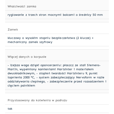
Właściwości zamka
ryglowanie z trzech stron mocnymi bolcami o średnicy 50 mm
Zamek
kluczowy o wysokim stopniu bezpieczeństwa (2 klucze) +
mechaniczny zamek szyfrowy
Więcej danych o korpusie
- lżejsza waga dzięki opancerzeniu: płaszcz ze stali Siemens-
Martin, wypełniony kamieniami Hartsinter i materiałem
dwuskładnikowym, - stopień twardości Hartsinteru 9, punkt
topnienia 2000 °C, - system zabezpieczający Nervoform w razie
oddziaływania cieplnego, - zabezpieczenie przed rozsadzeniem i
cięciem palnikiem
Przystosowany do kotwienia w podłożu
tak