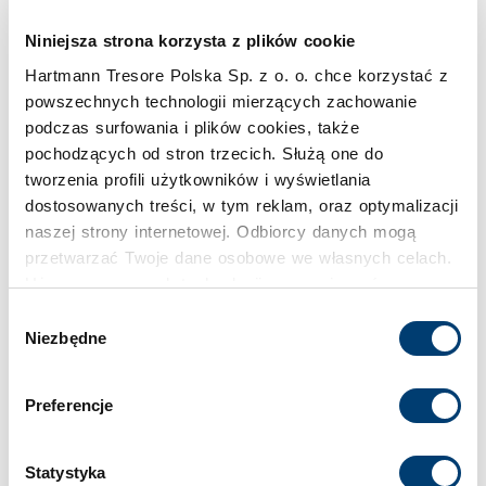
Pojemność
Niniejsza strona korzysta z plików cookie
369 l
Hartmann Tresore Polska Sp. z o. o. chce korzystać z
powszechnych technologii mierzących zachowanie
Klasa bezpieczeństwa
podczas surfowania i plików cookies, także
IV
pochodzących od stron trzecich. Służą one do
tworzenia profili użytkowników i wyświetlania
Limit wartości chronionej w domu
dostosowanych treści, w tym reklam, oraz optymalizacji
naszej strony internetowej. Odbiorcy danych mogą
do 400.000 €
przetwarzać Twoje dane osobowe we własnych celach.
Używamy pewnych technologii w oparciu o równowagę
Limit wartości chronionej w firmie
interesów.
Wybór
do 150.000 €
Niezbędne
zgody
Klikając "Akceptuję" wyrażasz wyraźną zgodę na
przetwarzanie danych opisane wyżej. Możesz to
Standardowy zamek
Preferencje
odrzucić i wycofać swoją zgodę w dowolnej chwili ze
Zamek kluczowy
skutkiem na przyszłość. Więcej informacji znajduje się
w
Polityce prywatności
i
Polityce wykorzystywania
Statystyka