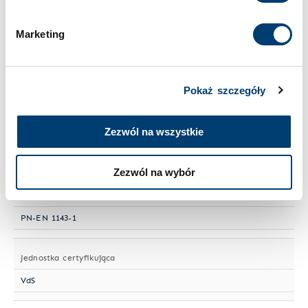
Cookies
.
Wielkość sejfu
Duży
Marketing
Numer artykułu
Pokaż szczegóły
HTIV 445-05
Zezwól na wszystkie
Półki przestawne
1
Zezwól na wybór
Norma ochrony antywłamaniowej
PN-EN 1143-1
Jednostka certyfikująca
VdS