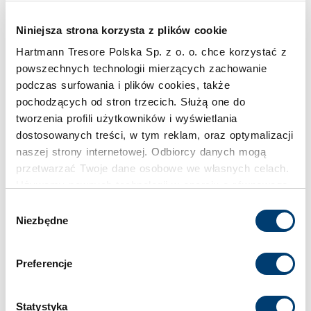
Pojemność
261 l
Niniejsza strona korzysta z plików cookie
Hartmann Tresore Polska Sp. z o. o. chce korzystać z
Klasa bezpieczeństwa
powszechnych technologii mierzących zachowanie
podczas surfowania i plików cookies, także
0
pochodzących od stron trzecich. Służą one do
tworzenia profili użytkowników i wyświetlania
Limit wartości chronionej w domu
dostosowanych treści, w tym reklam, oraz optymalizacji
naszej strony internetowej. Odbiorcy danych mogą
do 40.000 €
przetwarzać Twoje dane osobowe we własnych celach.
Używamy pewnych technologii w oparciu o równowagę
Limit wartości chronionej w firmie
interesów.
Wybór
do 10.000 €
Niezbędne
zgody
Klikając "Akceptuję" wyrażasz wyraźną zgodę na
przetwarzanie danych opisane wyżej. Możesz to
Standardowy zamek
Preferencje
odrzucić i wycofać swoją zgodę w dowolnej chwili ze
Zamek kluczowy
skutkiem na przyszłość. Więcej informacji znajduje się
w
Polityce prywatności
i
Polityce wykorzystywania
Statystyka