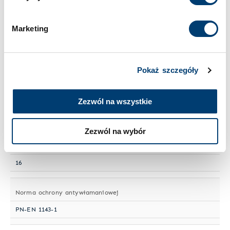
Cookies
.
Wielkość sejfu
Średni
Marketing
Numer artykułu
HTN 050-07
Pokaż szczegóły
Półki przestawne
Zezwól na wszystkie
2
Zezwól na wybór
Segregatory
16
Norma ochrony antywłamaniowej
PN-EN 1143-1