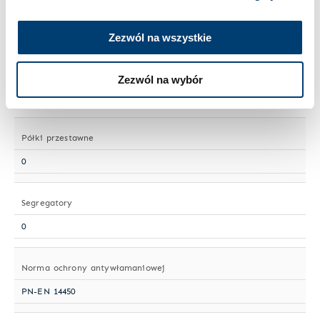
Wielkość sejfu
Mały
Zezwól na wszystkie
Numer artykułu
Zezwól na wybór
MS 100-02
Półki przestawne
0
Segregatory
0
Norma ochrony antywłamaniowej
PN-EN 14450