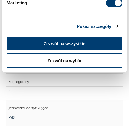
Marketing
Wielkość sejfu
Mały
Pokaż szczegóły
Numer artykułu
S 101-05
Zezwól na wszystkie
Półki przestawne
Zezwól na wybór
1
Segregatory
2
Jednostka certyfikująca
VdS