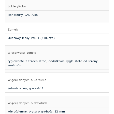
Lakier/Kolor
jasnoszary RAL 7035
Zamek
kluczowy klasy VdS I (2 klucze)
Właściwości zamka
ryglowanie z trzech stron, dodatkowe rygle stałe od strony
zawiasów
Więcej danych o korpusie
jednościenny, grubość 2 mm
Więcej danych o drzwiach
wielościenne, płyta o grubości 12 mm