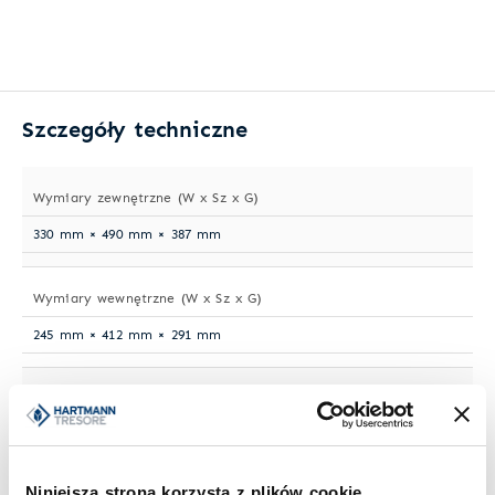
Szczegóły techniczne
Wymiary zewnętrzne (W x Sz x G)
330 mm × 490 mm × 387 mm
Wymiary wewnętrzne (W x Sz x G)
245 mm × 412 mm × 291 mm
Waga
50 kg
Niniejsza strona korzysta z plików cookie