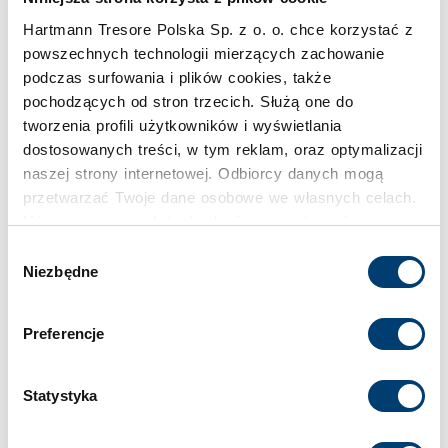
Pojemność
Hartmann Tresore Polska Sp. z o. o. chce korzystać z
29 l
powszechnych technologii mierzących zachowanie
podczas surfowania i plików cookies, także
Klasa bezpieczeństwa
pochodzących od stron trzecich. Służą one do
tworzenia profili użytkowników i wyświetlania
I
dostosowanych treści, w tym reklam, oraz optymalizacji
naszej strony internetowej. Odbiorcy danych mogą
Limit wartości chronionej w domu
przetwarzać Twoje dane osobowe we własnych celach.
do 65.000 €
Używamy pewnych technologii w oparciu o równowagę
interesów.
Wybór
Niezbędne
zgody
Limit wartości chronionej w firmie
Klikając "Akceptuję" wyrażasz wyraźną zgodę na
do 20.000 €
przetwarzanie danych opisane wyżej. Możesz to
Preferencje
odrzucić i wycofać swoją zgodę w dowolnej chwili ze
skutkiem na przyszłość. Więcej informacji znajduje się
Standardowy zamek
w
Polityce prywatności
i
Polityce wykorzystywania
Statystyka
Zamek kluczowy
Cookies
.