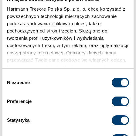
Pojemność
Hartmann Tresore Polska Sp. z o. o. chce korzystać z
24 l
powszechnych technologii mierzących zachowanie
podczas surfowania i plików cookies, także
Klasa bezpieczeństwa
pochodzących od stron trzecich. Służą one do
tworzenia profili użytkowników i wyświetlania
I
dostosowanych treści, w tym reklam, oraz optymalizacji
naszej strony internetowej. Odbiorcy danych mogą
Limit wartości chronionej w domu
przetwarzać Twoje dane osobowe we własnych celach.
do 65.000 €
Używamy pewnych technologii w oparciu o równowagę
interesów.
Wybór
Niezbędne
zgody
Limit wartości chronionej w firmie
Klikając "Akceptuję" wyrażasz wyraźną zgodę na
do 20.000 €
przetwarzanie danych opisane wyżej. Możesz to
Preferencje
odrzucić i wycofać swoją zgodę w dowolnej chwili ze
skutkiem na przyszłość. Więcej informacji znajduje się
Standardowy zamek
w
Polityce prywatności
i
Polityce wykorzystywania
Statystyka
Zamek kluczowy
Cookies
.