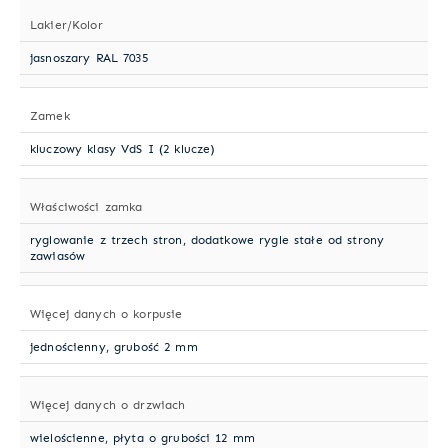
Lakier/Kolor
jasnoszary RAL 7035
Zamek
kluczowy klasy VdS I (2 klucze)
Właściwości zamka
ryglowanie z trzech stron, dodatkowe rygle stałe od strony
zawiasów
Więcej danych o korpusie
jednościenny, grubość 2 mm
Więcej danych o drzwiach
wielościenne, płyta o grubości 12 mm