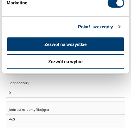
Marketing
Wielkość sejfu
Mały
Pokaż szczegóły
Numer artykułu
S 101-07
Zezwól na wszystkie
Półki przestawne
Zezwól na wybór
1
Segregatory
0
Jednostka certyfikująca
VdS