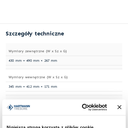
Szczegóły techniczne
Wymiary zewnętrzne (W x Sz x G)
430 mm × 490 mm × 267 mm
Wymiary wewnętrzne (W x Sz x G)
345 mm × 412 mm × 171 mm
Waga
57 kg
Niniejsza strona korzysta z plików cookie