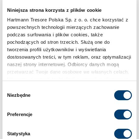
Klasa bezpieczeństwa
Niniejsza strona korzysta z plików cookie
IV
Hartmann Tresore Polska Sp. z o. o. chce korzystać z
powszechnych technologii mierzących zachowanie
Limit wartości chronionej w domu
podczas surfowania i plików cookies, także
do 400.000 €
pochodzących od stron trzecich. Służą one do
tworzenia profili użytkowników i wyświetlania
dostosowanych treści, w tym reklam, oraz optymalizacji
Limit wartości chronionej w firmie
naszej strony internetowej. Odbiorcy danych mogą
do 150.000 €
przetwarzać Twoje dane osobowe we własnych celach.
Używamy pewnych technologii w oparciu o równowagę
Standardowy zamek
interesów.
Wybór
Niezbędne
zgody
Zamek elektroniczny
Klikając "Akceptuję" wyrażasz wyraźną zgodę na
przetwarzanie danych opisane wyżej. Możesz to
Preferencje
Wielkość sejfu
odrzucić i wycofać swoją zgodę w dowolnej chwili ze
skutkiem na przyszłość. Więcej informacji znajduje się
Średni
w
Polityce prywatności
i
Polityce wykorzystywania
Statystyka
Cookies
.