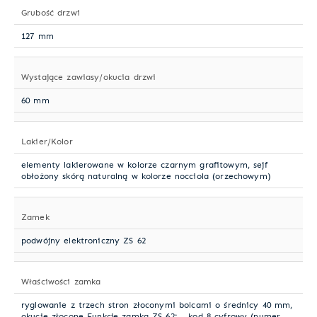
Grubość drzwi
127 mm
Wystające zawiasy/okucia drzwi
60 mm
Lakier/Kolor
elementy lakierowane w kolorze czarnym grafitowym, sejf
obłożony skórą naturalną w kolorze nocciola (orzechowym)
Zamek
podwójny elektroniczny ZS 62
Właściwości zamka
ryglowanie z trzech stron złoconymi bolcami o średnicy 40 mm,
okucie złocone Funkcje zamka ZS 62: - kod 8-cyfrowy (numer