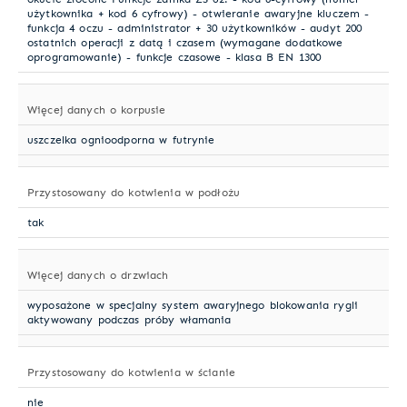
użytkownika + kod 6 cyfrowy) - otwieranie awaryjne kluczem -
funkcja 4 oczu - administrator + 30 użytkowników - audyt 200
ostatnich operacji z datą i czasem (wymagane dodatkowe
oprogramowanie) - funkcje czasowe - klasa B EN 1300
Więcej danych o korpusie
uszczelka ognioodporna w futrynie
Przystosowany do kotwienia w podłożu
tak
Więcej danych o drzwiach
wyposażone w specjalny system awaryjnego blokowania rygli
aktywowany podczas próby włamania
Przystosowany do kotwienia w ścianie
nie