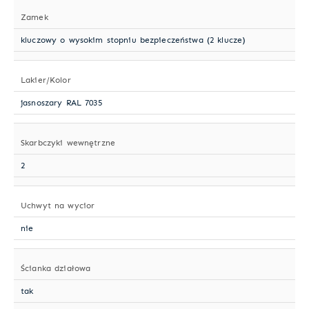
Zamek
kluczowy o wysokim stopniu bezpieczeństwa (2 klucze)
Lakier/Kolor
jasnoszary RAL 7035
Skarbczyki wewnętrzne
2
Uchwyt na wycior
nie
Ścianka działowa
tak