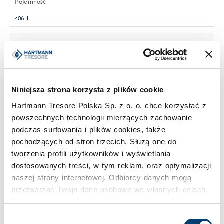
Pojemność
406 l
Klasa bezpieczeństwa
S2
Niniejsza strona korzysta z plików cookie
Limit wartości chronionej w domu
Hartmann Tresore Polska Sp. z o. o. chce korzystać z
do 30.000 €
powszechnych technologii mierzących zachowanie
podczas surfowania i plików cookies, także
Limit wartości chronionej w firmie
pochodzących od stron trzecich. Służą one do
tworzenia profili użytkowników i wyświetlania
do 2.500 €
dostosowanych treści, w tym reklam, oraz optymalizacji
naszej strony internetowej. Odbiorcy danych mogą
Standardowy zamek
przetwarzać Twoje dane osobowe we własnych celach.
Zamek kluczowy
Używamy pewnych technologii w oparciu o równowagę
interesów.
Wybór