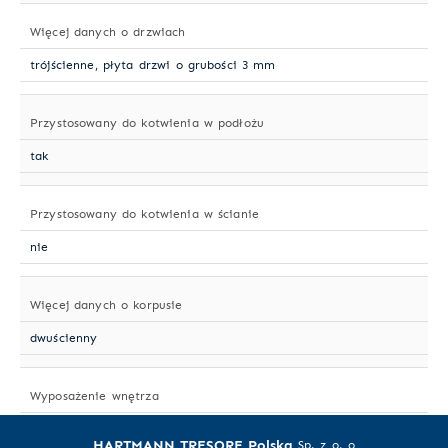
Więcej danych o drzwiach
trójścienne, płyta drzwi o grubości 3 mm
Przystosowany do kotwienia w podłożu
tak
Przystosowany do kotwienia w ścianie
nie
Więcej danych o korpusie
dwuścienny
Wyposażenie wnętrza
dwa skarbczyki wewnętrzne o wysok. 200 mm każdy, 10/14 + 2x2
HARTMANN TRESORE Polska
uchwyty na broń
Sp. z o. o