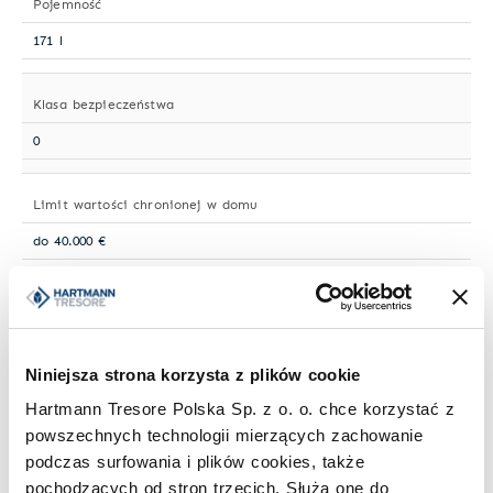
Pojemność
171 l
Klasa bezpieczeństwa
0
Limit wartości chronionej w domu
do 40.000 €
Limit wartości chronionej w firmie
do 10.000 €
Niniejsza strona korzysta z plików cookie
Standardowy zamek
Hartmann Tresore Polska Sp. z o. o. chce korzystać z
powszechnych technologii mierzących zachowanie
Zamek kluczowy
podczas surfowania i plików cookies, także
pochodzących od stron trzecich. Służą one do