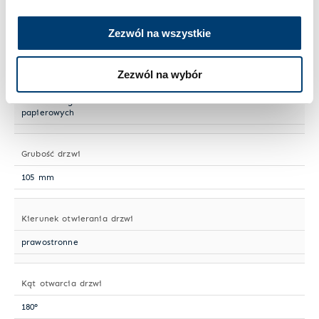
Norma ochrony antywłamaniowej
Zezwól na wszystkie
PN-EN 1143-1
Zezwól na wybór
Odporność ogniowa
LFS 30 P wg PN-EN 15659 - 30 min. dla dokumentów
papierowych
Grubość drzwi
105 mm
Kierunek otwierania drzwi
prawostronne
Kąt otwarcia drzwi
180°