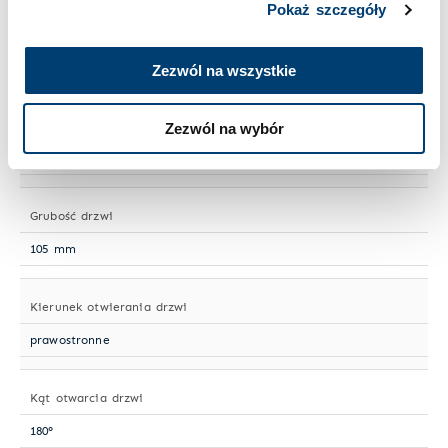
Pokaż szczegóły
Norma ochrony antywłamaniowej
PN-EN 1143-1
Zezwól na wszystkie
Odporność ogniowa
Zezwól na wybór
LFS 30 P wg PN-EN 15659 - 30 min. dla dokumentów
papierowych
Grubość drzwi
105 mm
Kierunek otwierania drzwi
prawostronne
Kąt otwarcia drzwi
180°