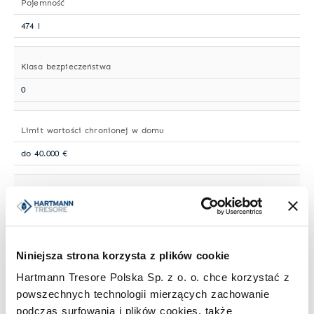
Pojemność
474 l
Klasa bezpieczeństwa
0
Limit wartości chronionej w domu
do 40.000 €
Limit wartości chronionej w firmie
do 10.000 €
Niniejsza strona korzysta z plików cookie
Standardowy zamek
Hartmann Tresore Polska Sp. z o. o. chce korzystać z
Zamek kluczowy
powszechnych technologii mierzących zachowanie
podczas surfowania i plików cookies, także