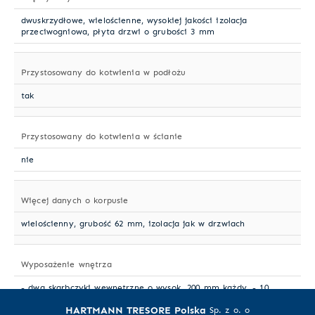
dwuskrzydłowe, wielościenne, wysokiej jakości izolacja
przeciwogniowa, płyta drzwi o grubości 3 mm
Przystosowany do kotwienia w podłożu
tak
Przystosowany do kotwienia w ścianie
nie
Więcej danych o korpusie
wielościenny, grubość 62 mm, izolacja jak w drzwiach
Wyposażenie wnętrza
- dwa skarbczyki wewnętrzne o wysok. 200 mm każdy, - 10
uchwytów na broń w ścianie tylnej, 2 uchwyty w ścianie lewej i
HARTMANN TRESORE Polska
4 zawieszane po stronie prawej
Sp. z o. o