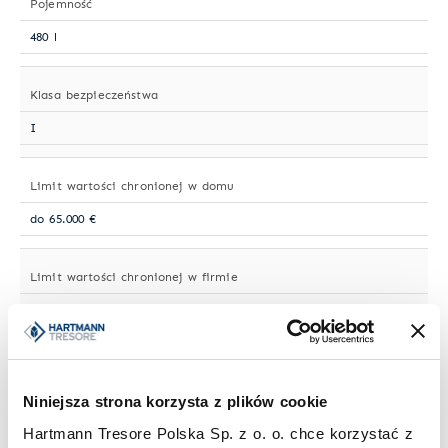
Pojemność
480 l
Klasa bezpieczeństwa
I
Limit wartości chronionej w domu
do 65.000 €
Limit wartości chronionej w firmie
do 20.000 €
Standardowy zamek
Niniejsza strona korzysta z plików cookie
Zamek kluczowy
Hartmann Tresore Polska Sp. z o. o. chce korzystać z