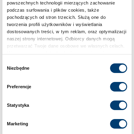
powszechnych technologii mierzących zachowanie
Wielkość sejfu
podczas surfowania i plików cookies, także
Duży
pochodzących od stron trzecich. Służą one do
tworzenia profili użytkowników i wyświetlania
Numer artykułu
dostosowanych treści, w tym reklam, oraz optymalizacji
naszej strony internetowej. Odbiorcy danych mogą
WT 270-09
przetwarzać Twoje dane osobowe we własnych celach.
Używamy pewnych technologii w oparciu o równowagę
Półki
interesów.
Wybór
3
Niezbędne
zgody
Klikając "Akceptuję" wyrażasz wyraźną zgodę na
przetwarzanie danych opisane wyżej. Możesz to
Uchwyty na broń
Preferencje
odrzucić i wycofać swoją zgodę w dowolnej chwili ze
10+6
skutkiem na przyszłość. Więcej informacji znajduje się
w
Polityce prywatności
i
Polityce wykorzystywania
Statystyka
Cookies
.
Jednostka certyfikująca
VdS
Marketing