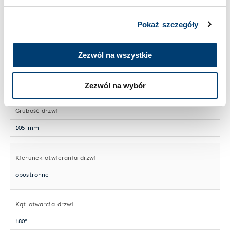
Norma ochrony antywłamaniowej
Pokaż szczegóły
PN-EN 1143-1
Zezwól na wszystkie
Odporność ogniowa
LFS 30 P wg PN-EN 15659 - 30 min. dla dokumentów
papierowych
Zezwól na wybór
Grubość drzwi
105 mm
Kierunek otwierania drzwi
obustronne
Kąt otwarcia drzwi
180°