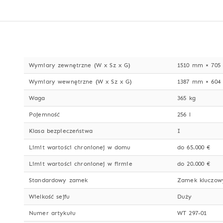
Wymiary zewnętrzne (W x Sz x G)
1510 mm × 705
Wymiary wewnętrzne (W x Sz x G)
1387 mm × 604
Waga
365 kg
Pojemność
256 l
Klasa bezpieczeństwa
I
Limit wartości chronionej w domu
do 65.000 €
Limit wartości chronionej w firmie
do 20.000 €
Standardowy zamek
Zamek kluczow
Wielkość sejfu
Duży
Numer artykułu
WT 297-01