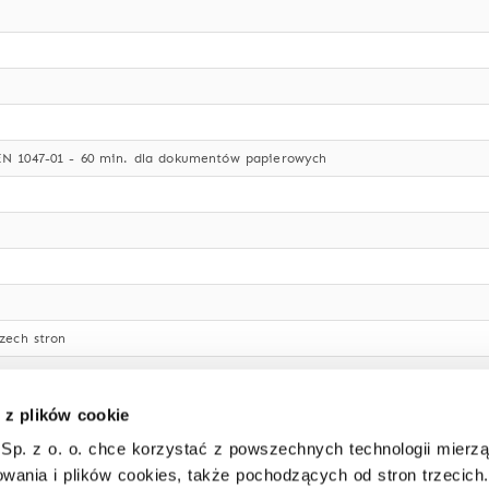
N 1047-01 - 60 min. dla dokumentów papierowych
zech stron
okim stopniu bezpieczeństwa (2 klucze)
 7035
 z plików cookie
Sp. z o. o. chce korzystać z powszechnych technologii mierz
wania i plików cookies, także pochodzących od stron trzecich.