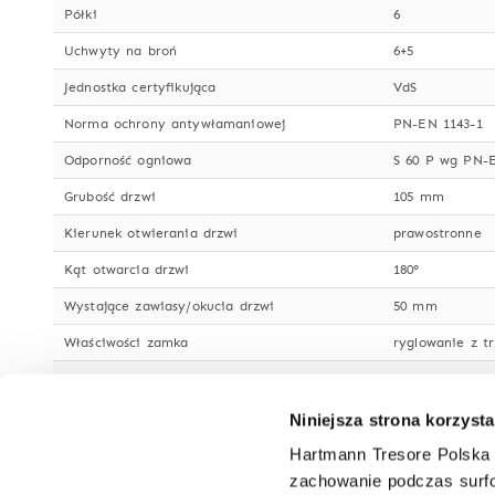
Półki
6
Uchwyty na broń
6+5
Jednostka certyfikująca
VdS
Norma ochrony antywłamaniowej
PN-EN 1143-1
Odporność ogniowa
S 60 P wg PN-E
Grubość drzwi
105 mm
Kierunek otwierania drzwi
prawostronne
Kąt otwarcia drzwi
180°
Wystające zawiasy/okucia drzwi
50 mm
Właściwości zamka
ryglowanie z tr
Zamek
kluczowy o wys
Lakier/Kolor
jasnoszary RAL
Niniejsza strona korzysta
Skarbczyki wewnętrzne
1
Hartmann Tresore Polska 
zachowanie podczas surfo
Uchwyt na wycior
2