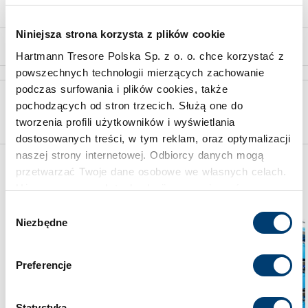
Niniejsza strona korzysta z plików cookie
z 11
Hartmann Tresore Polska Sp. z o. o. chce korzystać z
powszechnych technologii mierzących zachowanie
podczas surfowania i plików cookies, także
Wybór właściwego sejfu skonsultuj ze specjalistą
pochodzących od stron trzecich. Służą one do
tworzenia profili użytkowników i wyświetlania
Skorzystaj z bezpłatnej wyceny
dostosowanych treści, w tym reklam, oraz optymalizacji
naszej strony internetowej. Odbiorcy danych mogą
przetwarzać Twoje dane osobowe we własnych celach.
Może Cię jeszcze zainteresować
Używamy pewnych technologii w oparciu o równowagę
interesów.
Wybór
Niezbędne
zgody
Klikając "Akceptuję" wyrażasz wyraźną zgodę na
przetwarzanie danych opisane wyżej. Możesz to
Preferencje
odrzucić i wycofać swoją zgodę w dowolnej chwili ze
skutkiem na przyszłość. Więcej informacji znajduje się
w
Polityce prywatności
i
Polityce wykorzystywania
Statystyka