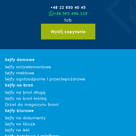
+48 22 850 40 45
+48 502 696 119
lub
Wyślij zapytanie
Sejfy domowe
Sejfy antywłamaniowe
Sejfy meblowe
Sejfy ognioodporne i przeciwpożarowe
Sejfy na broń
Sejfy na broń długą
Sejfy na broń krótką
Drzwi do magazynu broni
Sejfy biurowe
Sejfy na dokumenty
Sejfy na klucze
Sejfy na leki
Sejfy hotelowe i minibary