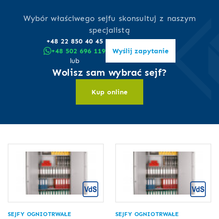
Wybór właściwego sejfu skonsultuj z naszym
specjalistą
+48 22 850 40 45
+48 502 696 119
Wyślij zapytanie
lub
Wolisz sam wybrać sejf?
Kup online
SEJFY OGNIOTRWAŁE
SEJFY OGNIOTRWAŁE