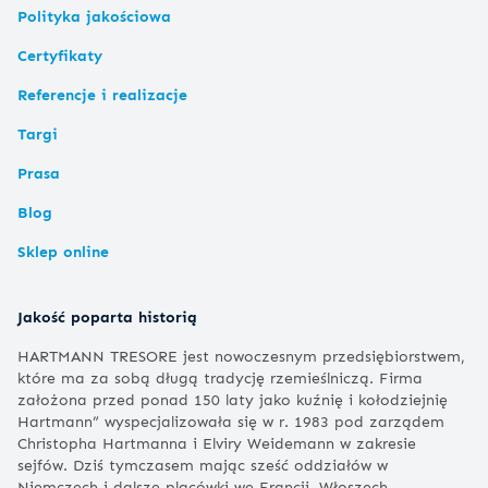
Polityka jakościowa
Certyfikaty
Referencje i realizacje
Targi
Prasa
Blog
Sklep online
Jakość poparta historią
HARTMANN TRESORE jest nowoczesnym przedsiębiorstwem,
które ma za sobą długą tradycję rzemieślniczą. Firma
założona przed ponad 150 laty jako kuźnię i kołodziejnię
Hartmann” wyspecjalizowała się w r. 1983 pod zarządem
Christopha Hartmanna i Elviry Weidemann w zakresie
sejfów. Dziś tymczasem mając sześć oddziałów w
Niemczech i dalsze placówki we Francji, Włoszech,