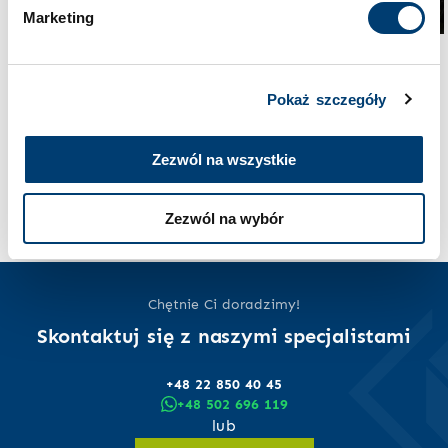
Marketing
Bezpieczeństwo w domu
Bezpieczeństwo i technologia
Sejf domowy: Złodziej ma
Case study: sejf na
Pokaż szczegóły
8 minut. Czy Twoje
biżuterię i zegarki w
„sprytne skrytki”
zabudowie meblowej
naprawdę ocalą dorobek
Zezwól na wszystkie
Czytaj dalej
Twojego życia?
Czytaj dalej
Zezwól na wybór
Chętnie Ci doradzimy!
Skontaktuj się z naszymi specjalistami
+48 22 850 40 45
+48 502 696 119
lub