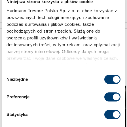
Niniejsza strona korzysta z plików cookie
Hartmann Tresore Polska Sp. z o. o. chce korzystać z
z 5
powszechnych technologii mierzących zachowanie
podczas surfowania i plików cookies, także
pochodzących od stron trzecich. Służą one do
Wybór właściwego sejfu skonsultuj ze specjalistą
tworzenia profili użytkowników i wyświetlania
dostosowanych treści, w tym reklam, oraz optymalizacji
Skorzystaj z bezpłatnej wyceny
naszej strony internetowej. Odbiorcy danych mogą
przetwarzać Twoje dane osobowe we własnych celach.
Używamy pewnych technologii w oparciu o równowagę
Może Cię jeszcze zainteresować
interesów.
Wybór
Niezbędne
zgody
Klikając "Akceptuję" wyrażasz wyraźną zgodę na
przetwarzanie danych opisane wyżej. Możesz to
Preferencje
odrzucić i wycofać swoją zgodę w dowolnej chwili ze
skutkiem na przyszłość. Więcej informacji znajduje się
w
Polityce prywatności
i
Polityce wykorzystywania
Statystyka
Cookies
.