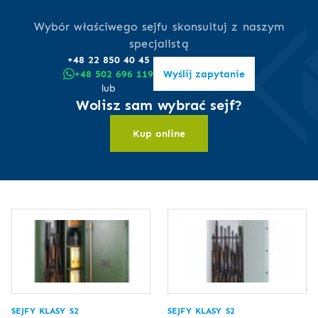
Wybór właściwego sejfu skonsultuj z naszym
specjalistą
+48 22 850 40 45
+48 502 696 119
Wyślij zapytanie
lub
Wolisz sam wybrać sejf?
Kup online
SEJFY KLASY S2
SEJFY KLASY S2