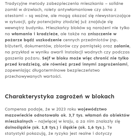
Tradycyjne metody zabezpieczenia mieszkania – solidne
zamki w drzwiach, rolety antywłamaniowe czy okna z
atestami – są ważne, ale mogą okazać się niewystarczające
w sytuacji, gdy potencjalny złodziej już znajduje się
wewnątrz budynku. Mieszkańcy bloków są narażeni nie tylko
na
włamania i kradzieże
, ale także na
zniszczenie w
pożarze bądź uszkodzenie
cennych przedmiotów (np.
biżuterii, dokumentów, zbiorów czy pamiątek) oraz
zalanie
,
na przykład w wyniku awarii instalacji wodnych czy podczas
gaszenia pożaru.
Sejf w bloku może więc chronić nie tylko
przed kradzieżą, ale również przed innymi zagrożeniami
,
zapewniając długoterminowe bezpieczeństwo
przechowywanych wartości.
Charakterystyka zagrożeń w blokach
Compensa podaje, że w 2023 roku
województwo
mazowieckie odnotowało ok. 3,7 tys. włamań do obiektów
mieszkalnych
– najwięcej w kraju, a za nim znalazły się
dolnośląskie (ok. 1,8 tys.) i śląskie (ok. 1,6 tys.)
. Te
statystyki pokazują, że ryzyko jest realne i dotyczy