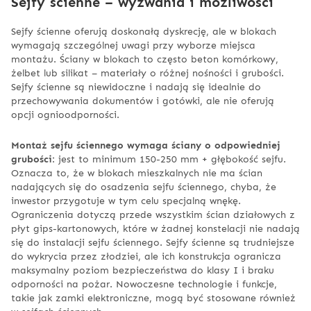
Sejfy ścienne – wyzwania i możliwości
Sejfy ścienne oferują doskonałą dyskrecję, ale w blokach
wymagają szczególnej uwagi przy wyborze miejsca
montażu. Ściany w blokach to często beton komórkowy,
żelbet lub silikat – materiały o różnej nośności i grubości.
Sejfy ścienne są niewidoczne i nadają się idealnie do
przechowywania dokumentów i gotówki, ale nie oferują
opcji ognioodporności.
Montaż sejfu ściennego wymaga ściany o odpowiedniej
grubości
: jest to minimum 150-250 mm + głębokość sejfu.
Oznacza to, że w blokach mieszkalnych nie ma ścian
nadających się do osadzenia sejfu ściennego, chyba, że
inwestor przygotuje w tym celu specjalną wnękę.
Ograniczenia dotyczą przede wszystkim ścian działowych z
płyt gips-kartonowych, które w żadnej konstelacji nie nadają
się do instalacji sejfu ściennego. Sejfy ścienne są trudniejsze
do wykrycia przez złodziei, ale ich konstrukcja ogranicza
maksymalny poziom bezpieczeństwa do klasy I i braku
odporności na pożar. Nowoczesne technologie i funkcje,
takie jak zamki elektroniczne, mogą być stosowane również