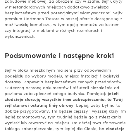
zabudowie meblowej, za obrazem czy w szafie. Sejf ukryty
w niestandardowych miejscach dodatkowo zwiększa
bezpieczeństwo przed potencjalnymi włamywaczami. Sejfy
premium Hartmann Tresore w naszej ofercie dostępne są z
możliwością kamuflażu, w tym opcją montażu za lustrem
czy integracji z meblami w różnych rozmiarach i
wykończeniach.
Podsumowanie i następne kroki
Sejf w bloku mieszkalnym ma sens przy odpowiednim
podejściu do wyboru modelu, miejsca instalacji i logistyki
dostawy. Zapewnia bezpieczeństwo cennych przedmiotów,
skuteczną ochronę dokumentów i biżuterii niezależnie od
poziomu zabezpieczeń całego budynku. Pamiętaj:
jeżeli
złodzieje sforsują wszystkie inne zabezpieczenia, to Twój
sejf stanowi ostatnią linię obrony
. Lepiej, żeby był na to
dobrze przygotowany. Im będzie cięższy i wyższej klasy, im
lepiej zamontowany, tym trudniej będzie go z mieszkania
wynieść lub otworzyć na miejscu. Im dłużej trwa sforsowanie
takiego zabezpieczenia, tym lepiej dla Ciebie, bo
złodzieje