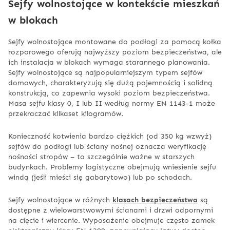
Sejfy wolnostojące w kontekście mieszkań
w blokach
Sejfy wolnostojące montowane do podłogi za pomocą kołka
rozporowego oferują najwyższy poziom bezpieczeństwa, ale
ich instalacja w blokach wymaga starannego planowania.
Sejfy wolnostojące są najpopularniejszym typem sejfów
domowych, charakteryzują się dużą pojemnością i solidną
konstrukcją, co zapewnia wysoki poziom bezpieczeństwa.
Masa sejfu klasy 0, I lub II według normy EN 1143-1 może
przekraczać kilkaset kilogramów.
Konieczność kotwienia bardzo ciężkich (od 350 kg wzwyż)
sejfów do podłogi lub ściany nośnej oznacza weryfikację
nośności stropów – to szczególnie ważne w starszych
budynkach. Problemy logistyczne obejmują wniesienie sejfu
windą (jeśli mieści się gabarytowo) lub po schodach.
Sejfy wolnostojące w różnych
klasach bezpieczeństwa
są
dostępne z wielowarstwowymi ścianami i drzwi odpornymi
na cięcie i wiercenie. Wyposażenie obejmuje często zamek