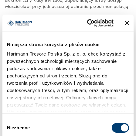
elektroniczny klasy EN 1300, zapewniający łatwy dostęp
właścicielowi przy jednoczesnej ochronie przed manipulacją.
Sejfy podłogowe jako alternatywa dla
modeli ściennych i wolnostojących
Niniejsza strona korzysta z plików cookie
Sejfy podłogowe są instalowane w podłodze i przykrywane
Hartmann Tresore Polska Sp. z o. o. chce korzystać z
wykładziną, dywanem lub innym materiałem, co sprawia, że
są praktycznie niewidoczne. Dodatkowo, niektóre sejfy
powszechnych technologii mierzących zachowanie
wolnostojące i podłogowe są odporne na zalanie dzięki
podczas surfowania i plików cookies, także
specjalnym uszczelkom.
pochodzących od stron trzecich. Służą one do
tworzenia profili użytkowników i wyświetlania
Praktyczne aspekty montażu każdego z tych typów sejfów
dostosowanych treści, w tym reklam, oraz optymalizacji
wymagają osobnego omówienia.
naszej strony internetowej. Odbiorcy danych mogą
przetwarzać Twoje dane osobowe we własnych celach.
Montaż i instalacja sejfu w
Używamy pewnych technologii w oparciu o równowagę
interesów.
mieszkaniu – praktyczne
Wybór
Niezbędne
zgody
rozwiązania
Klikając "Akceptuję" wyrażasz wyraźną zgodę na