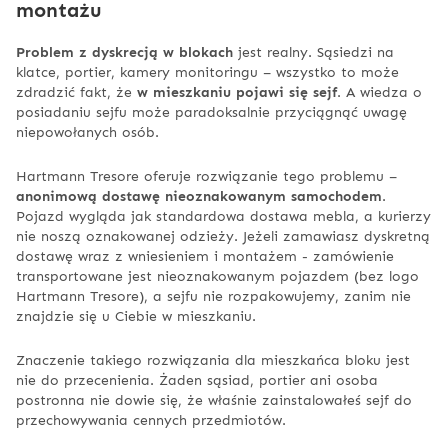
montażu
Problem z dyskrecją w blokach
jest realny. Sąsiedzi na
klatce, portier, kamery monitoringu – wszystko to może
zdradzić fakt, że
w mieszkaniu pojawi się sejf
. A wiedza o
posiadaniu sejfu może paradoksalnie przyciągnąć uwagę
niepowołanych osób.
Hartmann Tresore oferuje rozwiązanie tego problemu –
anonimową dostawę nieoznakowanym samochodem
.
Pojazd wygląda jak standardowa dostawa mebla, a kurierzy
nie noszą oznakowanej odzieży. Jeżeli zamawiasz dyskretną
dostawę wraz z wniesieniem i montażem - zamówienie
transportowane jest nieoznakowanym pojazdem (bez logo
Hartmann Tresore), a sejfu nie rozpakowujemy, zanim nie
znajdzie się u Ciebie w mieszkaniu.
Znaczenie takiego rozwiązania dla mieszkańca bloku jest
nie do przecenienia. Żaden sąsiad, portier ani osoba
postronna nie dowie się, że właśnie zainstalowałeś sejf do
przechowywania cennych przedmiotów.