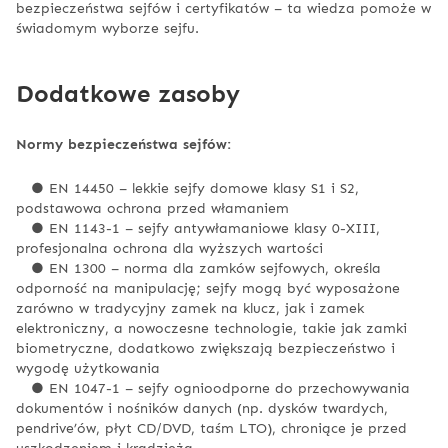
bezpieczeństwa sejfów i certyfikatów – ta wiedza pomoże w
świadomym wyborze sejfu.
Dodatkowe zasoby
Normy bezpieczeństwa sejfów:
● EN 14450 – lekkie sejfy domowe klasy S1 i S2,
podstawowa ochrona przed włamaniem
● EN 1143-1 – sejfy antywłamaniowe klasy 0-XIII,
profesjonalna ochrona dla wyższych wartości
● EN 1300 – norma dla zamków sejfowych, określa
odporność na manipulację; sejfy mogą być wyposażone
zarówno w tradycyjny zamek na klucz, jak i zamek
elektroniczny, a nowoczesne technologie, takie jak zamki
biometryczne, dodatkowo zwiększają bezpieczeństwo i
wygodę użytkowania
● EN 1047-1 – sejfy ognioodporne do przechowywania
dokumentów i nośników danych (np. dysków twardych,
pendrive’ów, płyt CD/DVD, taśm LTO), chroniące je przed
uszkodzeniem i kradzieżą