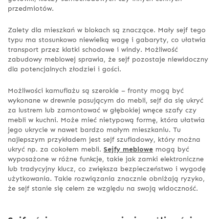
przedmiotów.
Zalety dla mieszkań w blokach są znaczące. Mały sejf tego
typu ma stosunkowo niewielką wagę i gabaryty, co ułatwia
transport przez klatki schodowe i windy. Możliwość
zabudowy meblowej sprawia, że sejf pozostaje niewidoczny
dla potencjalnych złodziei i gości.
Możliwości kamuflażu są szerokie – fronty mogą być
wykonane w drewnie pasującym do mebli, sejf da się ukryć
za lustrem lub zamontować w głębokiej wnęce szafy czy
mebli w kuchni. Może mieć nietypową formę, która ułatwia
jego ukrycie w nawet bardzo małym mieszkaniu. Tu
najlepszym przykładem jest sejf szufladowy, który można
ukryć np. za cokołem mebli.
Sejfy meblowe
mogą być
wyposażone w różne funkcje, takie jak zamki elektroniczne
lub tradycyjny klucz, co zwiększa bezpieczeństwo i wygodę
użytkowania. Takie rozwiązania znacznie obniżają ryzyko,
że sejf stanie się celem ze względu na swoją widoczność.