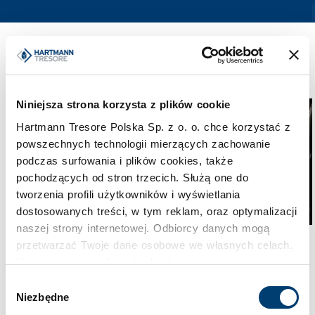
Może Cię jeszcze zainteresować
Niniejsza strona korzysta z plików cookie
Hartmann Tresore Polska Sp. z o. o. chce korzystać z
powszechnych technologii mierzących zachowanie
podczas surfowania i plików cookies, także
pochodzących od stron trzecich. Służą one do
tworzenia profili użytkowników i wyświetlania
dostosowanych treści, w tym reklam, oraz optymalizacji
naszej strony internetowej. Odbiorcy danych mogą
Bezpieczeństwo i technologia
Bezpieczeństwo i technologia
przetwarzać Twoje dane osobowe we własnych celach.
Baterie litowo-jonowe:
Case study: sejf na
Używamy pewnych technologii w oparciu o równowagę
jak ładować – kompletny
biżuterię i zegarki w
interesów.
Wybór
przewodnik
zabudowie meblowej
Niezbędne
zgody
Klikając "Akceptuję" wyrażasz wyraźną zgodę na