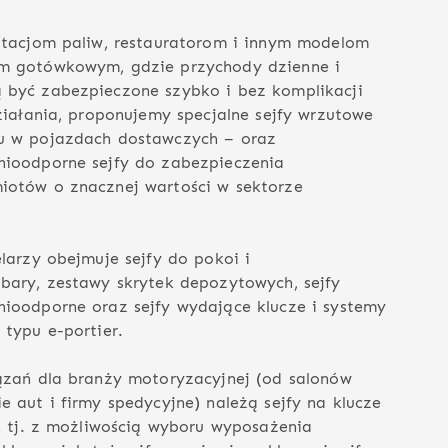
stacjom paliw, restauratorom i innym modelom
m gotówkowym, gdzie przychody dzienne i
być zabezpieczone szybko i bez komplikacji
ziałania, proponujemy specjalne sejfy wrzutowe
u w pojazdach dostawczych – oraz
ioodporne sejfy do zabezpieczenia
otów o znacznej wartości w sektorze
larzy obejmuje sejfy do pokoi i
bary, zestawy skrytek depozytowych, sejfy
ioodporne oraz sejfy wydające klucze i systemy
typu e-portier.
ązań dla branży motoryzacyjnej (od salonów
 aut i firmy spedycyjne) należą sejfy na klucze
, tj. z możliwością wyboru wyposażenia