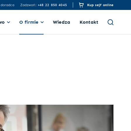
 doradca
Zadzwoń:
+48 22 850 4045
Kup sejf online
wo
O firmie
Wiedza
Kontakt