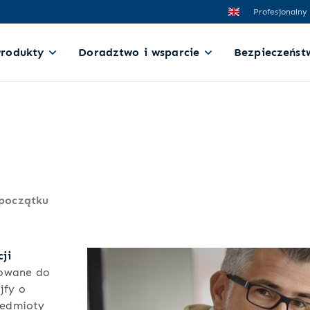
Profesjonalny
Produkty
Doradztwo i wsparcie
Bezpieczeńst
początku
ji
sowane do
jfy o
zedmioty