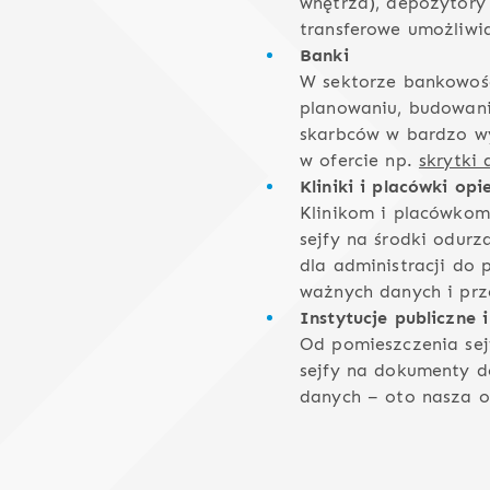
wnętrza), depozytory k
transferowe umożliwi
Banki
W sektorze bankowoś
planowaniu, budowani
skarbców w bardzo w
w ofercie np.
skrytki
Kliniki i placówki op
Klinikom i placówkom 
sejfy na środki odur
dla administracji do
ważnych danych i pr
Instytucje publiczne
Od pomieszczenia se
sejfy na dokumenty do
danych – oto nasza of