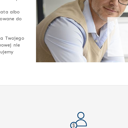
nata albo
sowane do
la Twojego
wowej nie
cujemy