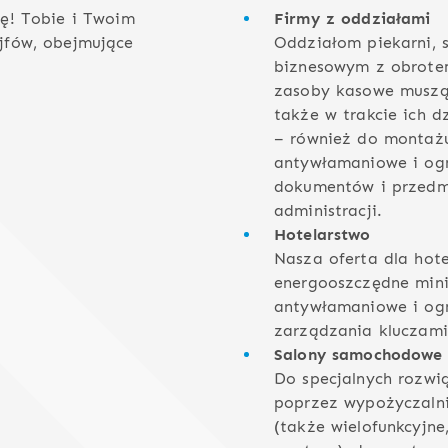
ę! Tobie i Twoim
Firmy z oddziałami
jfów, obejmujące
Oddziałom piekarni, 
biznesowym z obrote
zasoby kasowe muszą 
także w trakcie ich d
– również do montaż
antywłamaniowe i ogn
dokumentów i przedmi
administracji.
Hotelarstwo
Nasza oferta dla hote
energooszczędne mini
antywłamaniowe i ogn
zarządzania kluczami 
Salony samochodowe
Do specjalnych rozwi
poprzez wypożyczalnie
(także wielofunkcyjne