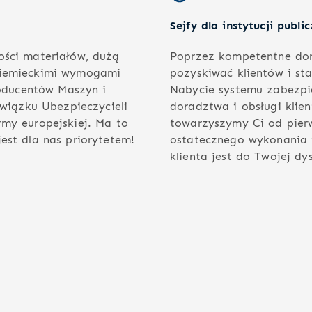
Sejfy dla instytucji publi
ości materiałów, dużą
Poprzez kompetentne dora
 niemieckimi wymogami
pozyskiwać klientów i st
oducentów Maszyn i
Nabycie systemu zabezpi
iązku Ubezpieczycieli
doradztwa i obsługi klie
rmy europejskiej. Ma to
towarzyszymy Ci od pier
est dla nas priorytetem!
ostatecznego wykonania i
klienta jest do Twojej dy