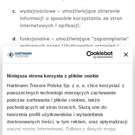
wydajnościowe – umożliwiające zbieranie
informacji o sposobie korzystania ze stron
internetowych i aplikacji;
funkcjonalne – umożliwiające "zapamiętanie"
wybranych przez Użytkownika ustawień i
personalizację interfejsu Użytkownika, np. w
zakresie wybranego języka lub regionu, z
którego pochodzi Użytkownik, rozmiaru
czcionki, wyglądu strony internetowej i
Niniejsza strona korzysta z plików cookie
aplikacji itp.
Hartmann Tresore Polska Sp. z o. o. chce korzystać z
powszechnych technologii mierzących zachowanie
reklamowe – umożliwiające dostarczanie
podczas surfowania i plików cookies, także
Użytkownikom treści reklamowych bardziej
pochodzących od stron trzecich. Służą one do
dostosowanych do ich zainteresowań;
tworzenia profili użytkowników i wyświetlania
dostosowanych treści, w tym reklam, oraz optymalizacji
statystyczne – służące do zliczania statystyk
naszej strony internetowej. Odbiorcy danych mogą
dotyczących stron internetowych i aplikacji.