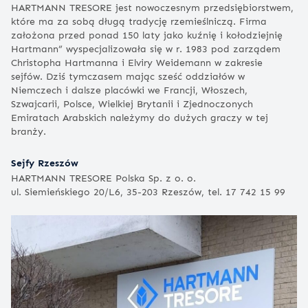
HARTMANN TRESORE jest nowoczesnym przedsiębiorstwem,
które ma za sobą długą tradycję rzemieślniczą. Firma
założona przed ponad 150 laty jako kuźnię i kołodziejnię
Hartmann” wyspecjalizowała się w r. 1983 pod zarządem
Christopha Hartmanna i Elviry Weidemann w zakresie
sejfów. Dziś tymczasem mając sześć oddziałów w
Niemczech i dalsze placówki we Francji, Włoszech,
Szwajcarii, Polsce, Wielkiej Brytanii i Zjednoczonych
Emiratach Arabskich należymy do dużych graczy w tej
branży.
Sejfy Rzeszów
HARTMANN TRESORE Polska Sp. z o. o.
ul. Siemieńskiego 20/L6, 35-203 Rzeszów, tel. 17 742 15 99