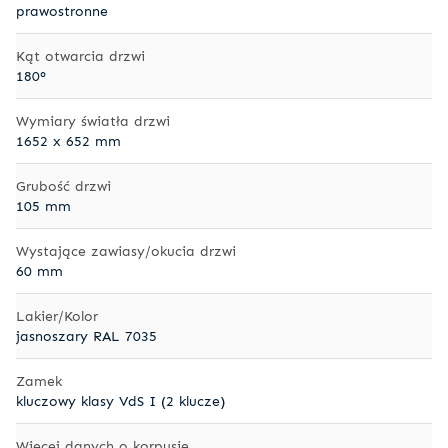
prawostronne
Kąt otwarcia drzwi
180°
Wymiary światła drzwi
1652 x 652 mm
Grubość drzwi
105 mm
Wystające zawiasy/okucia drzwi
60 mm
Lakier/Kolor
jasnoszary RAL 7035
Zamek
kluczowy klasy VdS I (2 klucze)
Więcej danych o korpusie