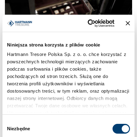
Niniejsza strona korzysta z plików cookie
Hartmann Tresore Polska Sp. z o. o. chce korzystać z
powszechnych technologii mierzących zachowanie
podczas surfowania i plików cookies, także
pochodzących od stron trzecich. Służą one do
tworzenia profili użytkowników i wyświetlania
dostosowanych treści, w tym reklam, oraz optymalizacji
naszej strony internetowej. Odbiorcy danych mogą
przetwarzać Twoje dane osobowe we własnych celach.
Używamy pewnych technologii w oparciu o równowagę
interesów.
Wybór
Niezbędne
zgody
Klikając "Akceptuję" wyrażasz wyraźną zgodę na