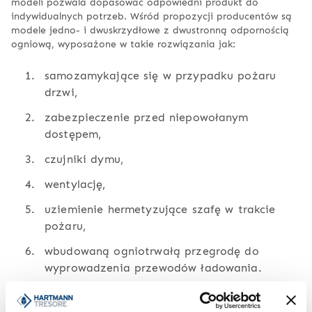
modeli pozwala dopasować odpowiedni produkt do
indywidualnych potrzeb. Wśród propozycji producentów są
modele jedno- i dwuskrzydłowe z dwustronną odpornością
ogniową, wyposażone w takie rozwiązania jak:
samozamykające się w przypadku pożaru
drzwi,
zabezpieczenie przed niepowołanym
dostępem,
czujniki dymu,
wentylację,
uziemienie hermetyzujące szafę w trakcie
pożaru,
wbudowaną ogniotrwałą przegrodę do
wyprowadzenia przewodów ładowania.
Certyfikowane szafy na baterie litowe, jakie ma w swojej
ofercie Hartmann Tresore, zapewniają pełne