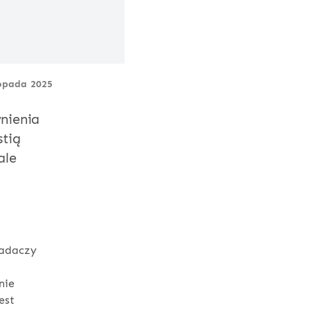
topada 2025
nienia
stią
ale
iadaczy
nie
est