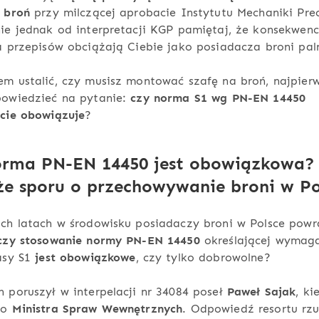
 broń
przy milczącej aprobacie Instytutu Mechaniki Prec
ie jednak od interpretacji KGP pamiętaj, że konsekwenc
a przepisów obciążają Ciebie jako posiadacza broni paln
em ustalić, czy musisz montować szafę na broń, najpie
powiedzieć na pytanie:
czy norma S1 wg PN-EN 14450
ście obowiązuje
?
orma PN-EN 14450 jest obowiązkowa?
e sporu o przechowywanie broni w Po
ich latach w środowisku posiadaczy broni w Polsce powr
czy stosowanie normy PN-EN 14450
określającej wymaga
asy S1
jest obowiązkowe
, czy tylko dobrowolne?
 poruszył w interpelacji nr 34084 poseł
Paweł Sajak
, ki
do
Ministra Spraw Wewnętrznych
. Odpowiedź resortu rz