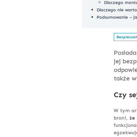
Dlaczego montaż
Dlaczego nie wart
Podsumowanie – ja
Bezpieczeń
Posiada
jej bez
odpowie
także 
Czy se
W tym ar
broni,
że
funkcjona
egzekwuj