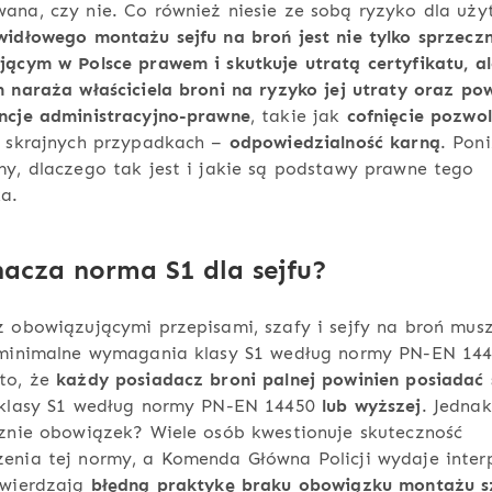
na, czy nie. Co również niesie ze sobą ryzyko dla uży
idłowego montażu sejfu na broń jest nie tylko sprzecz
ącym w Polsce prawem i skutkuje utratą certyfikatu, a
 naraża właściciela broni na ryzyko jej utraty oraz po
ncje administracyjno-prawne
, takie jak
cofnięcie pozwo
w skrajnych przypadkach –
odpowiedzialność karną
. Poni
y, dlaczego tak jest i jakie są podstawy prawne tego
a.
acza norma S1 dla sejfu?
 obowiązującymi przepisami, szafy i sejfy na broń mus
 minimalne wymagania klasy S1 według normy PN-EN 144
to, że
każdy posiadacz broni palnej powinien posiadać 
 klasy S1 według normy PN-EN 14450
lub wyższej
. Jednak
znie obowiązek? Wiele osób kwestionuje skuteczność
nia tej normy, a Komenda Główna Policji wydaje interp
twierdzają
błędną praktykę braku obowiązku montażu sz