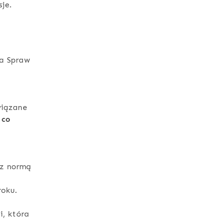
sje.
a Spraw
wiązane
 co
z normą
oku​.
i, która