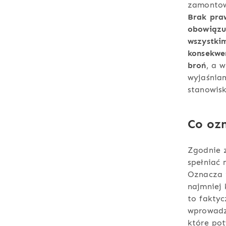
zamontowa
Brak praw
obowiązuj
wszystkim
konsekwe
broń
, a 
wyjaśniam
stanowisk
Co ozn
Zgodnie z
spełniać
Oznacza 
najmniej
to faktyc
wprowadze
które po