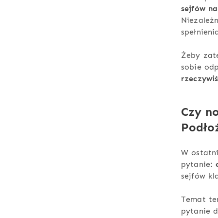
sejfów na
Niezależn
spełnieni
Żeby zat
sobie od
rzeczywi
Czy n
Podłoż
W ostatn
pytanie:
sejfów kl
Temat ten
pytanie 