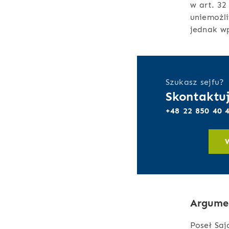
w art. 32
uniemożl
jednak wp
Szukasz sejfu?
Skontaktuj
+48 22 850 40 
Argume
Poseł Saj