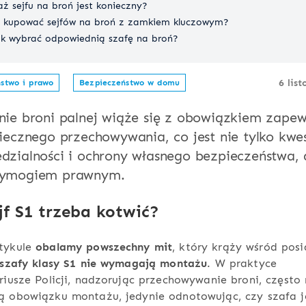
 sejfu na broń jest konieczny?
o kupować sejfów na broń z zamkiem kluczowym?
k wybrać odpowiednią szafę na broń?
6 lis
stwo i prawo
Bezpieczeństwo w domu
nie broni palnej wiąże się z obowiązkiem zapew
piecznego przechowywania, co jest nie tylko kwe
dzialności i ochrony własnego bezpieczeństwa, 
wymogiem prawnym.
jf S1 trzeba kotwić?
tykule
obalamy powszechny mit
, który krąży wśród pos
 szafy klasy S1 nie wymagają montażu
. W praktyce
riusze Policji, nadzorując przechowywanie broni, często 
ą obowiązku montażu, jedynie odnotowując, czy szafa j