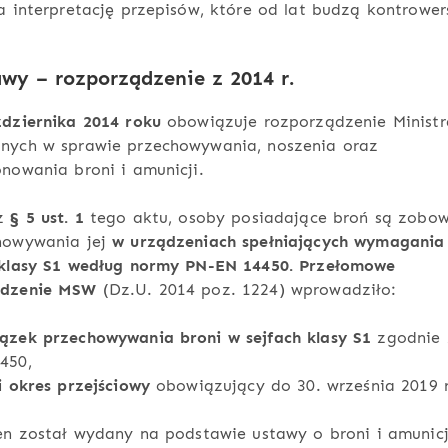
a interpretację przepisów, które od lat budzą kontrower
awy – rozporządzenie z 2014 r.
ździernika 2014 roku
obowiązuje rozporządzenie Ministr
nych w sprawie przechowywania, noszenia oraz
nowania broni i amunicji.
 z
§ 5 ust. 1
tego aktu, osoby posiadające broń są zobo
howywania jej
w urządzeniach spełniających wymagania
 klasy S1 według normy PN-EN 14450. Przełomowe
ądzenie MSW
(Dz.U. 2014 poz. 1224) wprowadziło:
ązek przechowywania broni w sejfach klasy S1
zgodnie 
450,
i okres przejściowy
obowiązujący do 30. września 2019 r
en został wydany na podstawie ustawy o broni i amunicj