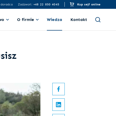
 doradca
Zadzwoń:
+48 22 850 4045
Kup sejf online
wo
O firmie
Wiedza
Kontakt
sisz