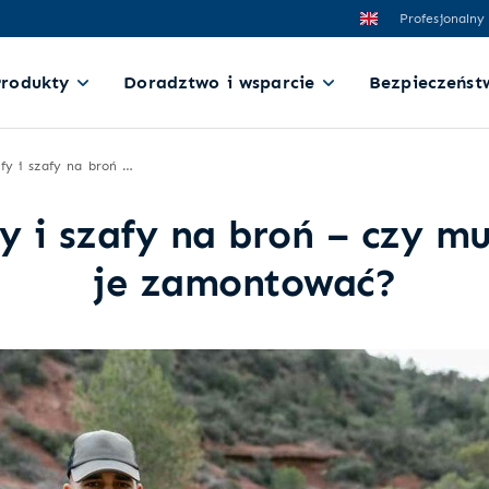
Profesjonalny
Produkty
Doradztwo i wsparcie
Bezpieczeńst
Sejfy i szafy na broń – czy musisz je zamontować?
fy i szafy na broń – czy mu
je zamontować?