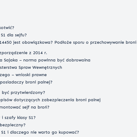
kotwić?
1 dla sejfu?
4450 jest obowiązkowa? Podłoże sporu o przechowywanie broni 
zporządzenie z 2014 r.
a Sajaka – norma powinna być dobrowolna
isterstwa Spraw Wewnętrznych
czego – wnioski prawne
posiadaczy broni palnej?
i być przytwierdzony?
episów dotyczących zabezpieczenia broni palnej
montować sejf na broń?
 i szafy klasy S1?
t bezpieczny?
jf S1 i dlaczego nie warto go kupować?