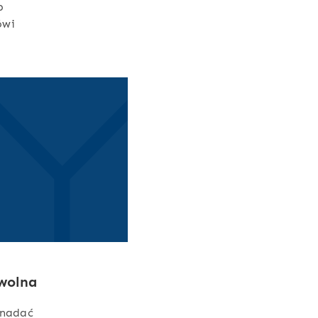
b
ówi
wolna
 nadać