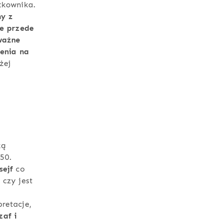
tkownika.
ny z
le przede
ważne
lenia na
żej
zą
50.
sejf
co
 czy jest
retacje,
af i