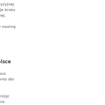
yzyjnej.
je braku
ej.
rw musimy
lsce
aca
nia dla
erując
uca