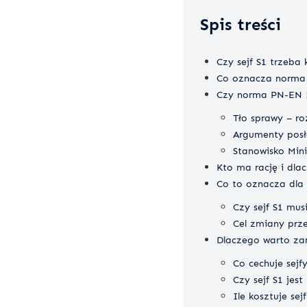
Spis treści
Czy sejf S1 trzeba 
Co oznacza norma S
Czy norma PN-EN 1
Tło sprawy – ro
Argumenty posł
Stanowisko Min
Kto ma rację i dla
Co to oznacza dla 
Czy sejf S1 mus
Cel zmiany prz
Dlaczego warto za
Co cechuje sejfy
Czy sejf S1 jes
Ile kosztuje se