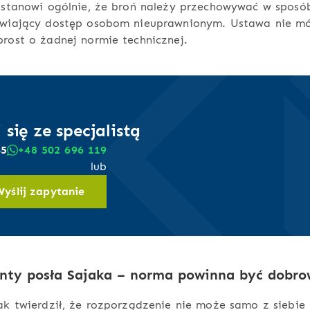
 stanowi ogólnie, że broń należy przechowywać w sposó
iwiający dostęp osobom nieuprawnionym. Ustawa nie m
rost o żadnej normie technicznej.
 się ze specjalistą
45
+48 502 696 119
lub
Wyślij zapytanie
nty posła Sajaka – norma powinna być dobro
ak twierdził, że rozporządzenie nie może samo z siebie