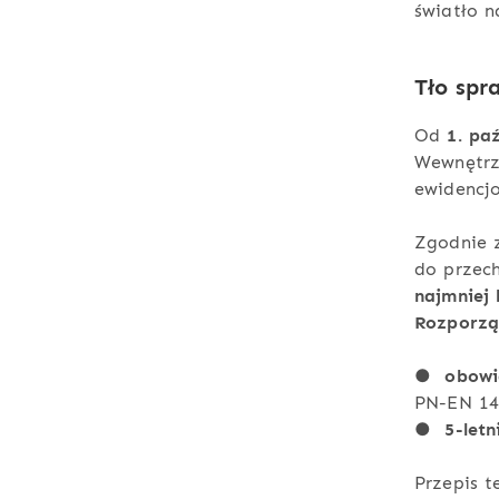
światło n
Tło spr
Od
1. pa
Wewnętrz
ewidencjo
Zgodnie
do przec
najmniej
Rozporz
●
obowi
PN-EN 14
●
5-letn
Przepis t