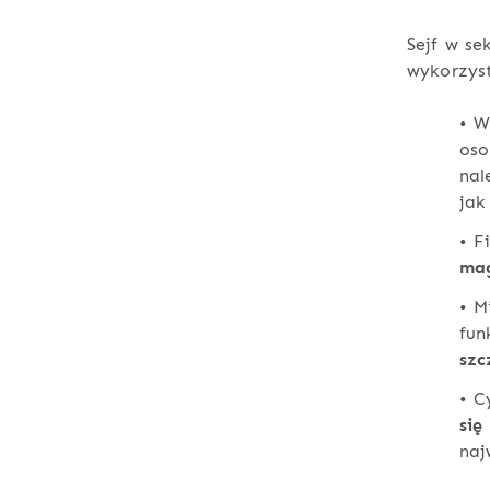
Sejf w s
wykorzys
• W
oso
na
jak
• F
mag
• M
fun
szc
• C
się
naj