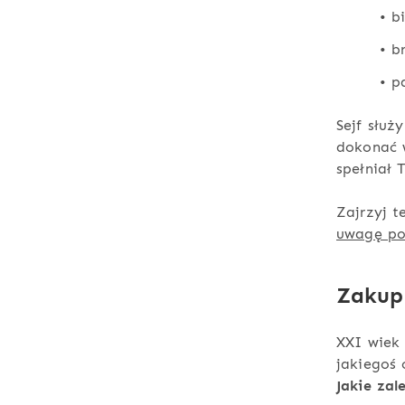
• b
• b
• p
Sejf służ
dokonać w
spełniał
Zajrzyj 
uwagę po
Zakup 
XXI wiek 
jakiegoś
Jakie zal