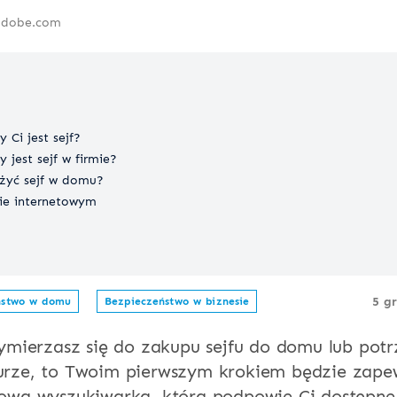
.adobe.com
 Ci jest sejf?
jest sejf w firmie?
żyć sejf w domu?
pie internetowym
5 g
ństwo w domu
Bezpieczeństwo w biznesie
rzymierzasz się do zakupu sejfu do domu lub potr
urze, to Twoim pierwszym krokiem będzie zap
towa wyszukiwarka, która podpowie Ci dostępne