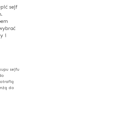
pić sejf
m.
upem
 wybrać
y i
upu sejfu
do
otrafią
anżą do