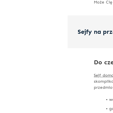
Może Cię
Sejfy na pr
Do cz
Sejf dom
skomplik
przedmiot
• w
• g