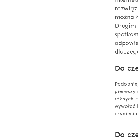
rozwiąza
można ł
Drugim 
spotkas
odpowie
dlaczeg
Do cze
Podobnie
pierwszy
różnych 
wywołać b
czynienia
Do cze