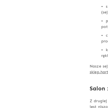
• s
(se
• p
pot
• c
pro
• k
ręki
Nasze sej
sklep.har
Salon 
Z drugiej
jest nisz