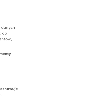
e danych
t do
ientów,
umenty
zechowuje
h