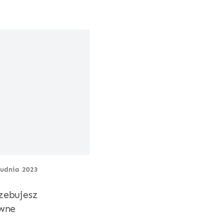
rudnia 2023
zebujesz
ewne