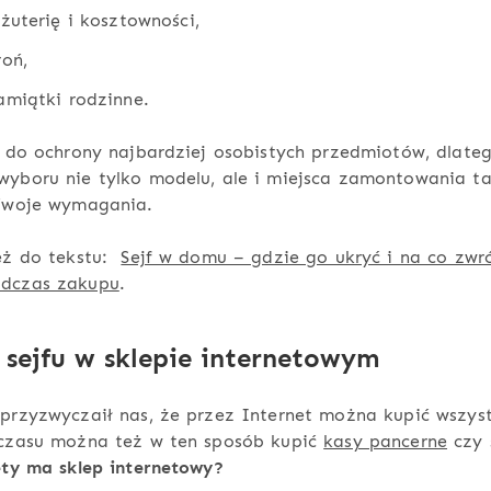
iżuterię i kosztowności,
roń,
amiątki rodzinne.
y do ochrony najbardziej osobistych przedmiotów, dlate
yboru nie tylko modelu, ale i miejsca zamontowania ta
 Twoje wymagania.
też do tekstu:
Sejf w domu – gdzie go ukryć i na co zwr
dczas zakupu
.
sejfu w sklepie internetowym
przyzwyczaił nas, że przez Internet można kupić wszys
 czasu można też w ten sposób kupić
kasy pancerne
czy 
ety ma sklep internetowy?