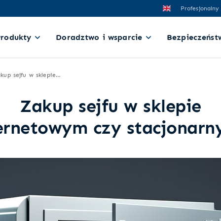
Profesjonalny
Produkty
Doradztwo i wsparcie
Bezpieczeńst
Zakup sejfu w sklepie internetowym czy stacjonarnym?
Zakup sejfu w sklepie
ernetowym czy stacjonar