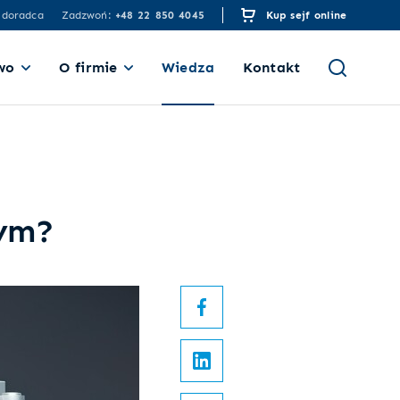
 doradca
Zadzwoń:
+48 22 850 4045
Kup sejf online
wo
O firmie
Wiedza
Kontakt
nym?