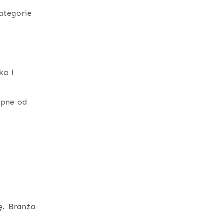
ategorie
ka i
ępne od
ę. Branża