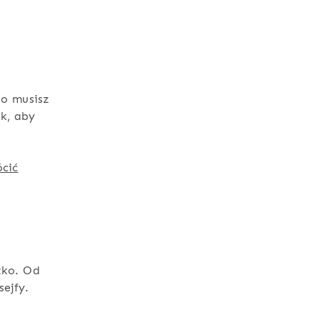
go musisz
k, aby
ócić
tko. Od
sejfy.