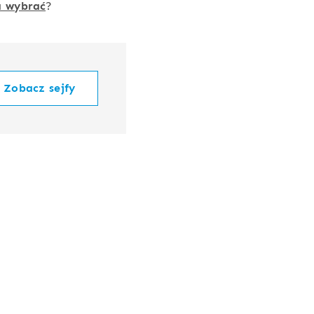
ra wybrać
?
Zobacz sejfy