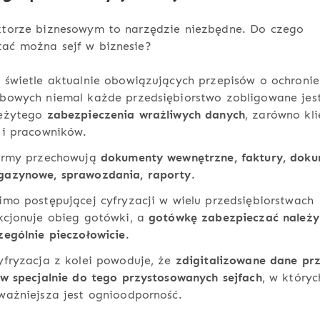
ektorze biznesowym to narzędzie niezbędne. Do czego
tać można sejf w biznesie?
 świetle aktualnie obowiązujących przepisów o ochroni
bowych niemal każde przedsiębiorstwo zobligowane jes
leżytego
zabezpieczenia wrażliwych danych
, zarówno kl
 i pracowników.
irmy przechowują
dokumenty wewnętrzne, faktury, dok
azynowe, sprawozdania, raporty
.
imo postępującej cyfryzacji w wielu przedsiębiorstwach
kcjonuje obieg gotówki, a
gotówkę zabezpieczać należy
zególnie pieczołowicie
.
yfryzacja z kolei powoduje, że
zdigitalizowane dane pr
 w specjalnie do tego przystosowanych sejfach
, w któryc
ważniejsza jest ognioodporność.