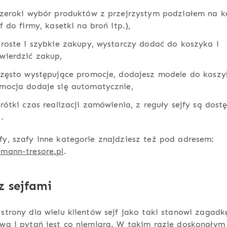
zeroki wybór produktów z przejrzystym podziałem na k
jf do firmy, kasetki na broń itp.),
roste i szybkie zakupy, wystarczy dodać do koszyka i
wierdzić zakup,
zęsto występujące promocje, dodajesz modele do koszy
mocja dodaje się automatycznie,
rótki czas realizacji zamówienia, z reguły sejfy są dost
.
fy, szafy inne kategorie znajdziesz też pod adresem:
tmann-tresore.pl
.
z sejfami
 strony dla wielu klientów sejf jako taki stanowi zagadk
owa i pytań jest co niemiara. W takim razie doskonałym