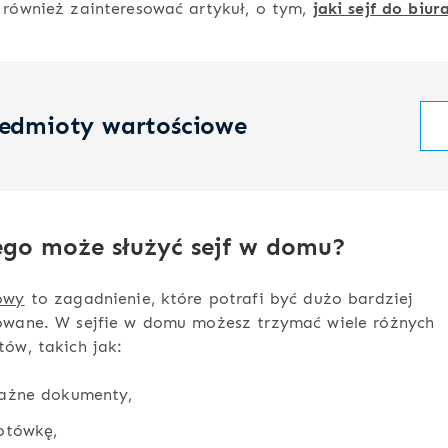
 również zainteresować artykuł, o tym,
jaki sejf do biu
zedmioty wartościowe
ego może służyć sejf w domu?
owy
to zagadnienie, które potrafi być dużo bardziej
owane. W sejfie w domu możesz trzymać wiele różnych
ów, takich jak:
ażne dokumenty,
otówkę,