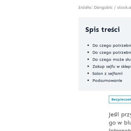
źródło: Dangubic / stock
Spis treści
Do czego potrzebny
Do czego potrzebny 
Do czego może słu
Zakup sejfu w skle
Salon z sejfami
Podsumowanie
Bezpiecze
Jeśli p
go w bi
interne