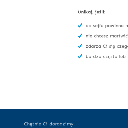
Unikaj, jeśli:
do sejfu powinna m
nie chcesz martwić
zdarza Ci się czeg
bardzo często lub 
Chętnie Ci doradzimy!