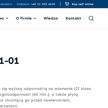
 doradca
Zadzwoń:
+48 22 850 4045
Kup sejf online
wo
O firmie
Wiedza
Kontakt
1-01
e się wyższą odpornością na włamanie (II klasa
gnioodporności (60 min.), a także płytą
a chroniącą go przed nawiercaniem,
drzwiami.