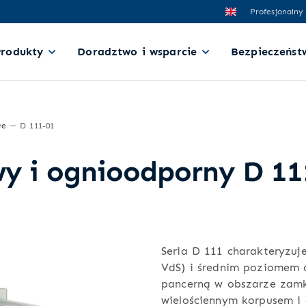
Profesjonalny
Produkty
Doradztwo i wsparcie
Bezpieczeńst
łe
D 111-01
y i ognioodporny D 11
Seria D 111 charakteryzuj
VdS) i średnim poziomem o
pancerną w obszarze zamk
wielościennym korpusem i 