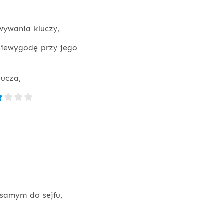
owywania kluczy,
iewygodę przy jego
lucza,
samym do sejfu,