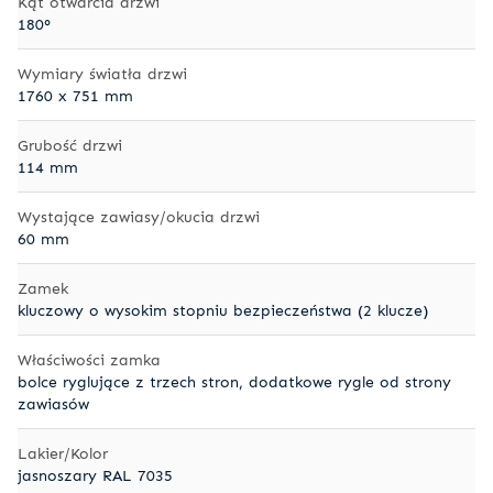
Kąt otwarcia drzwi
180°
Wymiary światła drzwi
1760 x 751 mm
Grubość drzwi
114 mm
Wystające zawiasy/okucia drzwi
60 mm
Zamek
kluczowy o wysokim stopniu bezpieczeństwa (2 klucze)
Właściwości zamka
bolce ryglujące z trzech stron, dodatkowe rygle od strony
zawiasów
Lakier/Kolor
jasnoszary RAL 7035