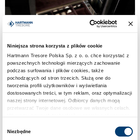
Niniejsza strona korzysta z plików cookie
Hartmann Tresore Polska Sp. z o. o. chce korzystać z
powszechnych technologii mierzących zachowanie
podczas surfowania i plików cookies, także
pochodzących od stron trzecich. Służą one do
tworzenia profili użytkowników i wyświetlania
dostosowanych treści, w tym reklam, oraz optymalizacji
naszej strony internetowej. Odbiorcy danych mogą
przetwarzać Twoje dane osobowe we własnych celach.
Używamy pewnych technologii w oparciu o równowagę
interesów.
Wybór
Niezbędne
zgody
Klikając "Akceptuję" wyrażasz wyraźną zgodę na