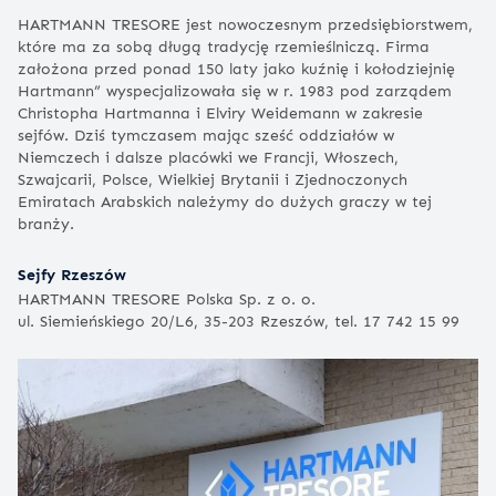
HARTMANN TRESORE jest nowoczesnym przedsiębiorstwem,
które ma za sobą długą tradycję rzemieślniczą. Firma
założona przed ponad 150 laty jako kuźnię i kołodziejnię
Hartmann” wyspecjalizowała się w r. 1983 pod zarządem
Christopha Hartmanna i Elviry Weidemann w zakresie
sejfów. Dziś tymczasem mając sześć oddziałów w
Niemczech i dalsze placówki we Francji, Włoszech,
Szwajcarii, Polsce, Wielkiej Brytanii i Zjednoczonych
Emiratach Arabskich należymy do dużych graczy w tej
branży.
Sejfy Rzeszów
HARTMANN TRESORE Polska Sp. z o. o.
ul. Siemieńskiego 20/L6, 35-203 Rzeszów, tel. 17 742 15 99