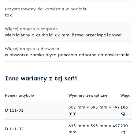
Przystosowany do kotwienia w podłożu
tak
Więcej danych o korpusie
wielościenny o grubości 62 mm, listwa przeciwpożarowa
Więcej danych o drzwiach
w obszarze zamka płyta pancerna odporna na nawiercanie
Inne warianty z tej serii
Numer artykułu
Wymiary zewnętrzne
Waga
503 mm × 595 mm × 497
186
D 111-01
mm
kg
635 mm × 595 mm × 497
230
D 111-02
mm
kg