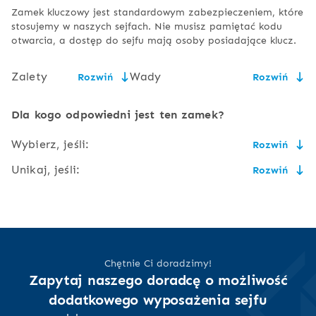
Zamek kluczowy jest standardowym zabezpieczeniem, które
stosujemy w naszych sejfach. Nie musisz pamiętać kodu
otwarcia, a dostęp do sejfu mają osoby posiadające klucz.
Zalety
Wady
Rozwiń
Rozwiń
niska cena,
konieczność bezpiecznego
Dla kogo odpowiedni jest ten zamek?
przechowywania kluczy,
prostota
Wybierz, jeśli:
Rozwiń
użytkowania i
wielkość klucza może
serwisowania,
powodować niewygodę przy
Unikaj, jeśli:
Rozwiń
jego noszeniu,
cena ma znaczenie i masz gdzie bezpiecznie schować
zlicowany z
klucz,
powierzchnią
ryzyko złamania lub
do sejfu powinna mieć dostęp więcej niż jedna osoba,
drzwi,
nie masz obaw przed nieupoważnionym dostępem do
uszkodzenia klucza,
nie chcesz martwić się o przechowywanie kluczy ani
Twoich kluczy, a tym samym do sejfu,
ekologia (brak
niższy poziom bezpieczeństwa
nosić ich ze sobą,
lubisz tradycyjne, mechaniczne urządzenia
baterii),
zdarza Ci się czegoś zapomnieć lub zgubić, zwłaszcza
Chętnie Ci doradzimy!
dostęp do sejfu ma
klucze,
Zapytaj naszego doradcę o możliwość
tylko posiadacz
dodatkowego wyposażenia sejfu
bardzo często lub nader rzadko będziesz korzystał z
klucza
sejfu