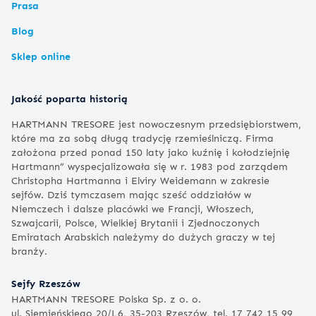
Prasa
Blog
Sklep online
Jakość poparta historią
HARTMANN TRESORE jest nowoczesnym przedsiębiorstwem,
które ma za sobą długą tradycję rzemieślniczą. Firma
założona przed ponad 150 laty jako kuźnię i kołodziejnię
Hartmann” wyspecjalizowała się w r. 1983 pod zarządem
Christopha Hartmanna i Elviry Weidemann w zakresie
sejfów. Dziś tymczasem mając sześć oddziałów w
Niemczech i dalsze placówki we Francji, Włoszech,
Szwajcarii, Polsce, Wielkiej Brytanii i Zjednoczonych
Emiratach Arabskich należymy do dużych graczy w tej
branży.
Sejfy Rzeszów
HARTMANN TRESORE Polska Sp. z o. o.
ul. Siemieńskiego 20/L6, 35-203 Rzeszów, tel. 17 742 15 99