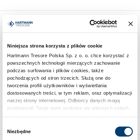
Podobne produkty z innych serii
Niniejsza strona korzysta z plików cookie
Hartmann Tresore Polska Sp. z o. o. chce korzystać z
powszechnych technologii mierzących zachowanie
podczas surfowania i plików cookies, także
pochodzących od stron trzecich. Służą one do
tworzenia profili użytkowników i wyświetlania
SZAFY PANCERNE
SEJFY WRZUTOWE
dostosowanych treści, w tym reklam, oraz optymalizacji
Sejf antywłamaniowy PDE
Sejf szufladowy HTDPII
naszej strony internetowej. Odbiorcy danych mogą
1576
2000-03
przetwarzać Twoje dane osobowe we własnych celach.
Limit wartości chronionej
Limit wartości chronionej
Używamy pewnych technologii w oparciu o równowagę
20.000 €
50.000 €
interesów.
Wybór
Niezbędne
zgody
Klikając "Akceptuję" wyrażasz wyraźną zgodę na