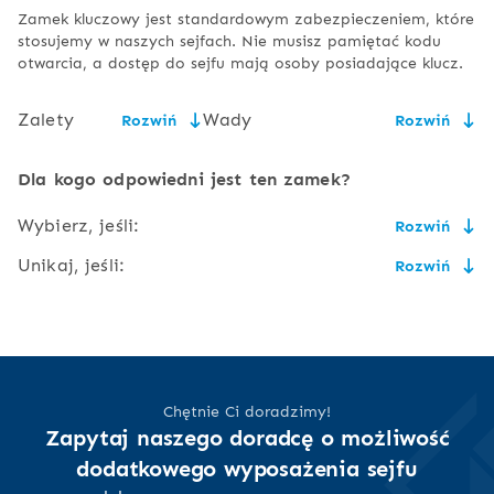
Zamek kluczowy jest standardowym zabezpieczeniem, które
stosujemy w naszych sejfach. Nie musisz pamiętać kodu
otwarcia, a dostęp do sejfu mają osoby posiadające klucz.
Zalety
Wady
Rozwiń
Rozwiń
niska cena,
konieczność bezpiecznego
Dla kogo odpowiedni jest ten zamek?
przechowywania kluczy,
prostota
Wybierz, jeśli:
Rozwiń
użytkowania i
wielkość klucza może
serwisowania,
powodować niewygodę przy
Unikaj, jeśli:
Rozwiń
jego noszeniu,
cena ma znaczenie i masz gdzie bezpiecznie schować
zlicowany z
klucz,
powierzchnią
ryzyko złamania lub
do sejfu powinna mieć dostęp więcej niż jedna osoba,
drzwi,
nie masz obaw przed nieupoważnionym dostępem do
uszkodzenia klucza,
nie chcesz martwić się o przechowywanie kluczy ani
Twoich kluczy, a tym samym do sejfu,
ekologia (brak
niższy poziom bezpieczeństwa
nosić ich ze sobą,
lubisz tradycyjne, mechaniczne urządzenia
baterii),
zdarza Ci się czegoś zapomnieć lub zgubić, zwłaszcza
Chętnie Ci doradzimy!
dostęp do sejfu ma
klucze,
Zapytaj naszego doradcę o możliwość
tylko posiadacz
dodatkowego wyposażenia sejfu
bardzo często lub nader rzadko będziesz korzystał z
klucza
sejfu