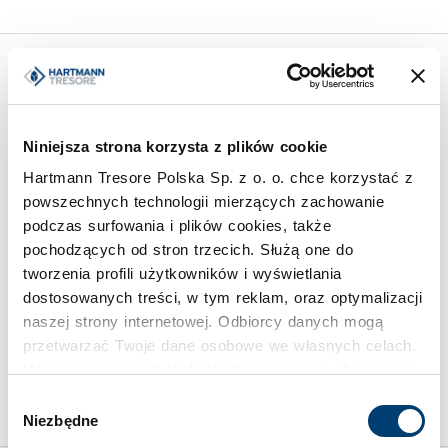
Podobne produkty z innych serii
Niniejsza strona korzysta z plików cookie
Hartmann Tresore Polska Sp. z o. o. chce korzystać z
powszechnych technologii mierzących zachowanie
podczas surfowania i plików cookies, także
pochodzących od stron trzecich. Służą one do
tworzenia profili użytkowników i wyświetlania
SEJFY NA KLUCZE
SZAFY PANCERNE NA
dostosowanych treści, w tym reklam, oraz optymalizacji
DOKUMENTY
Szafka na klucze, 2-
naszej strony internetowej. Odbiorcy danych mogą
Szafa na rejestry wiszące
drzwiowa HTS 107-06
przetwarzać Twoje dane osobowe we własnych celach.
HTH 220-03
Używamy pewnych technologii w oparciu o równowagę
Limit wartości chronionej
interesów.
2.500 €
Wybór
Niezbędne
zgody
Klikając "Akceptuję" wyrażasz wyraźną zgodę na