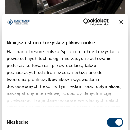
Niniejsza strona korzysta z plików cookie
Hartmann Tresore Polska Sp. z o. o. chce korzystać z
powszechnych technologii mierzących zachowanie
podczas surfowania i plików cookies, także
pochodzących od stron trzecich. Służą one do
tworzenia profili użytkowników i wyświetlania
dostosowanych treści, w tym reklam, oraz optymalizacji
naszej strony internetowej. Odbiorcy danych mogą
przetwarzać Twoje dane osobowe we własnych celach.
Używamy pewnych technologii w oparciu o równowagę
interesów.
Wybór
Niezbędne
zgody
Klikając "Akceptuję" wyrażasz wyraźną zgodę na