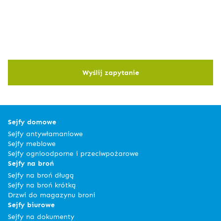
Wyślij zapytanie
Sejfy domowe
Sejfy antywłamaniowe
Sejfy meblowe
Sejfy ognioodporne i przeciwpożarowe
Sejfy na broń
Sejfy na broń długą
Sejfy na broń krótką
Drzwi do magazynu broni
Sejfy biurowe
Sejfy na dokumenty